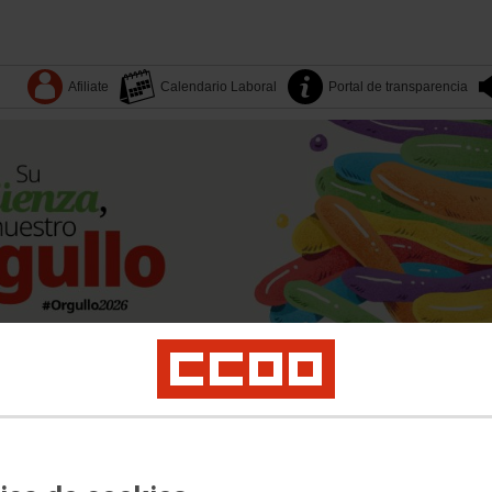
Afiliate
Calendario Laboral
Portal de transparencia
Dónde estamos
Sectores
Quiénes somos
Territorios
es
Yo Industria
Formación
Mujeres
LGTBI
Juventud
Salud laboral y medio