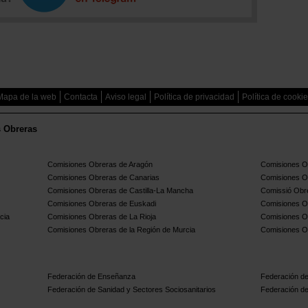
Mapa de la web
Contacta
Aviso legal
Política de privacidad
Política de cooki
s Obreras
Comisiones Obreras de Aragón
Comisiones Ob
Comisiones Obreras de Canarias
Comisiones O
Comisiones Obreras de Castilla-La Mancha
Comissió Obre
Comisiones Obreras de Euskadi
Comisiones O
cia
Comisiones Obreras de La Rioja
Comisiones O
Comisiones Obreras de la Región de Murcia
Comisiones O
Federación de Enseñanza
Federación de
Federación de Sanidad y Sectores Sociosanitarios
Federación de