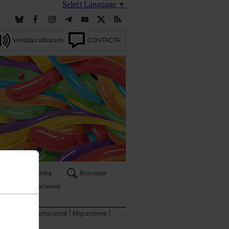
Select Language
▼
Ventajas afiliación
CONTACTA
Multimedia
Buscador
Publicaciones
 ambiente
Internacional
Migraciones