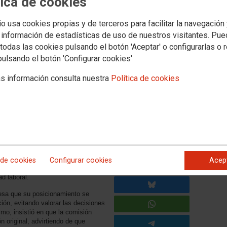
tica de cookies
io usa cookies propias y de terceros para facilitar la navegación
mente el Plan de Igualdad de
 información de estadísticas de uso de nuestros visitantes. Pu
todas las cookies pulsando el botón 'Aceptar' o configurarlas o 
ntiene su defensa de la
pulsando el botón 'Configurar cookies'
s información consulta nuestra
Política de cookies
legitimidad de todos sus representantes en la comisión
se presentaron ayer para proceder a
os que fueron vetados por la
 de cookies
Configurar cookies
Acep
plenamente legitimados para formar
ad laboral.
resa que su posicionamiento se
ión, evitando valorar las decisiones
mo, insistió en que la comisión
original, advirtiendo de que