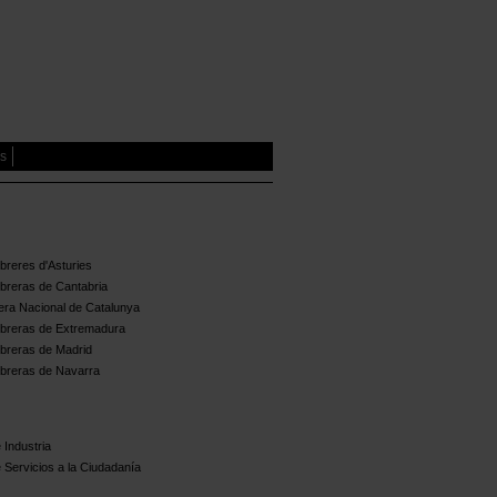
es
reres d'Asturies
breras de Cantabria
ra Nacional de Catalunya
breras de Extremadura
breras de Madrid
breras de Navarra
 Industria
 Servicios a la Ciudadanía