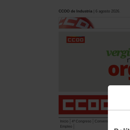
CCOO de Industria
| 6 agosto 2026.
Inicio
4º Congreso
Convenios
Eleccion
Empleo