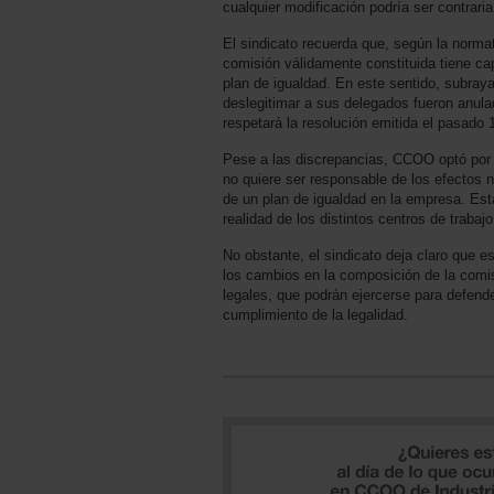
cualquier modificación podría ser contraria
El sindicato recuerda que, según la norma
comisión válidamente constituida tiene ca
plan de igualdad. En este sentido, subraya
deslegitimar a sus delegados fueron anulad
respetará la resolución emitida el pasado
Pese a las discrepancias, CCOO optó por 
no quiere ser responsable de los efectos 
de un plan de igualdad en la empresa. Est
realidad de los distintos centros de trabaj
No obstante, el sindicato deja claro que e
los cambios en la composición de la comis
legales, que podrán ejercerse para defender
cumplimiento de la legalidad.