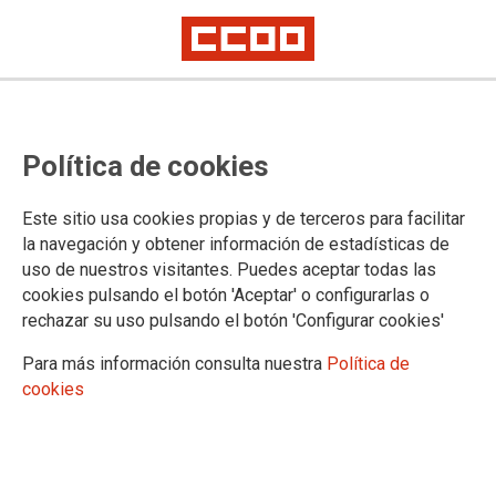
CCOO Industria informa sobre la
Política de cookies
propuesta presentada por la
patronal en la negociación del
Este sitio usa cookies propias y de terceros para facilitar
convenio del vino y alcoholeras
la navegación y obtener información de estadísticas de
uso de nuestros visitantes. Puedes aceptar todas las
cookies pulsando el botón 'Aceptar' o configurarlas o
rechazar su uso pulsando el botón 'Configurar cookies'
25/05/2026.
Para más información consulta nuestra
Política de
cookies