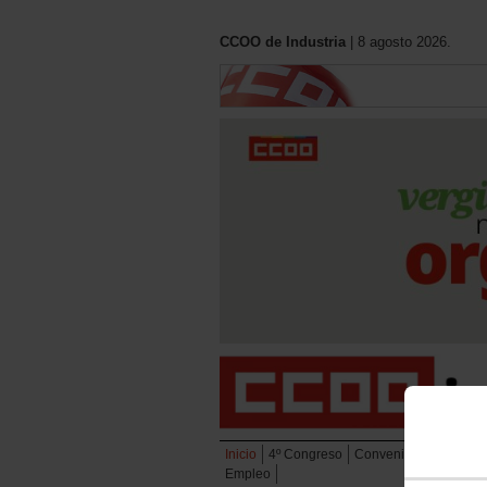
CCOO de Industria
| 8 agosto 2026.
Inicio
4º Congreso
Convenios
Eleccion
Empleo