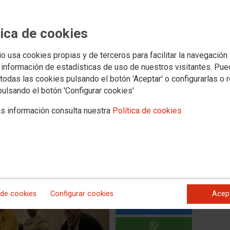
tica de cookies
 CCOO de Adler Pelzer Group
ara reforzar la acción
io usa cookies propias y de terceros para facilitar la navegación
 información de estadísticas de uso de nuestros visitantes. Pu
los retos del auto
todas las cookies pulsando el botón 'Aceptar' o configurarlas o 
pulsando el botón 'Configurar cookies'
er Group ha celebrado hoy una nueva reunión de trabajo
s información consulta nuestra
Política de cookies
marzo. En el encuentro han participado responsables de las
e los centros de trabajo de Olmedo, Tafalla y Zaragoza,
de Automoción en CCOO de Industria.
 de cookies
Configurar cookies
Acep