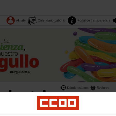
Afiliate
Calendario Laboral
Portal de transparencia
Dónde estamos
Sectores
Quiénes somos
Territorios
es
Yo Industria
Formación
Mujeres
LGTBI
Juventud
Salud laboral y medio