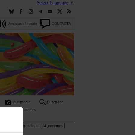
Select Language
▼
Ventajas afiliación
CONTACTA
Multimedia
Buscador
Publicaciones
 ambiente
Internacional
Migraciones