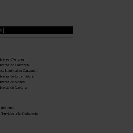
es
reres d'Asturies
breras de Cantabria
ra Nacional de Catalunya
breras de Extremadura
breras de Madrid
breras de Navarra
 Industria
 Servicios a la Ciudadanía