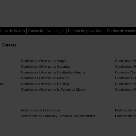
Mapa de la web
Contacta
Aviso legal
Política de privacidad
Política de cooki
s Obreras
Comisiones Obreras de Aragón
Comisiones Ob
Comisiones Obreras de Canarias
Comisiones O
Comisiones Obreras de Castilla-La Mancha
Comissió Obre
Comisiones Obreras de Euskadi
Comisiones O
cia
Comisiones Obreras de La Rioja
Comisiones O
Comisiones Obreras de la Región de Murcia
Comisiones O
Federación de Enseñanza
Federación de
Federación de Sanidad y Sectores Sociosanitarios
Federación de