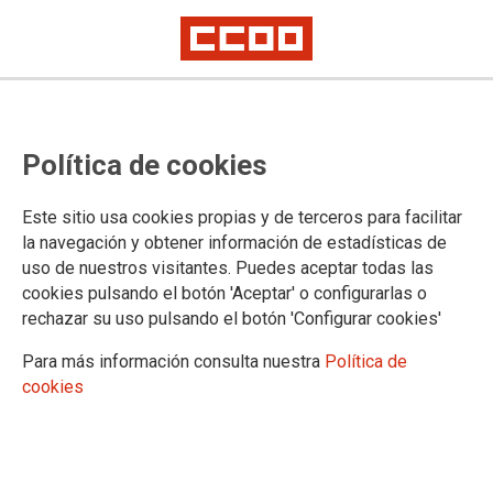
La sección sindical interempresas
Política de cookies
de CCOO en TKE adopta un plan
de actuación ante la fusión con
Este sitio usa cookies propias y de terceros para facilitar
KONE y mantiene la vigilancia
la navegación y obtener información de estadísticas de
uso de nuestros visitantes. Puedes aceptar todas las
activa durante el verano
cookies pulsando el botón 'Aceptar' o configurarlas o
rechazar su uso pulsando el botón 'Configurar cookies'
La organización sindical ratifica su compromiso con la unidad de acción,
coordinará estrategias de asesoramiento con otras fuerzas sindicales y
Para más información consulta nuestra
Política de
mantendrá fuertes los lazos con los comités europeos y mundiales para
blindar el empleo
cookies
La Sección Sindical Interempresas de CCOO en TKE ha
mantenido una reunión clave para analizar exhaustivamente
las últimas noticias y el estado actual del proceso de fusión