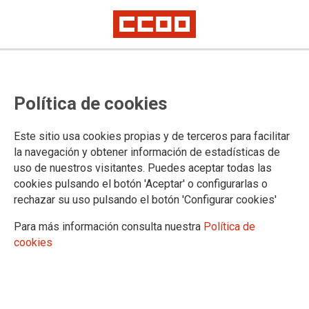
Las ochocientas personas que
Política de cookies
trabajaban para ATELCO viven una
situación insostenible: La
Este sitio usa cookies propias y de terceros para facilitar
subcontrata de Telefónica debe a
la navegación y obtener información de estadísticas de
uso de nuestros visitantes. Puedes aceptar todas las
su plantilla la última nómina, la
cookies pulsando el botón 'Aceptar' o configurarlas o
paga extra y el finiquito
rechazar su uso pulsando el botón 'Configurar cookies'
Para más información consulta nuestra
Política de
CCOO exige a la operadora que busque una solución. El sindicato
cookies
recuerda que detrás de cada impago hay una familia, unas obligaciones
y un proyecto de vida que merece respeto
La incertidumbre es máxima entre los ochocientos
trabajadores y trabajadoras que formaban parte de la plantilla