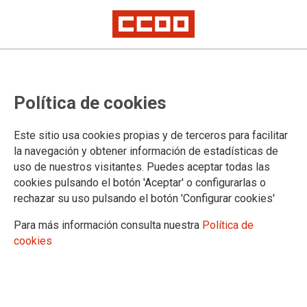
17.02.2025
Autor:
CCOO de Industria
Política de cookies
XXI CONVENIO GENERAL DE LA INDUSTRIA QUÍMICA 2024-2026
Ver documento
Este sitio usa cookies propias y de terceros para facilitar
la navegación y obtener información de estadísticas de
uso de nuestros visitantes. Puedes aceptar todas las
cookies pulsando el botón 'Aceptar' o configurarlas o
rechazar su uso pulsando el botón 'Configurar cookies'
Para más información consulta nuestra
Política de
cookies
Confederación Sindical de Comisiones Obreras