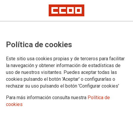
PUBLICACIONES
Política de cookies
Informes y propuestas
Coyuntura
Este sitio usa cookies propias y de terceros para facilitar
Digitalización e industria 4.0
la navegación y obtener información de estadísticas de
Estrategias industriales
uso de nuestros visitantes. Puedes aceptar todas las
Sectoriales
cookies pulsando el botón 'Aceptar' o configurarlas o
Industria manufacturera
rechazar su uso pulsando el botón 'Configurar cookies'
Aeroespacial
Agroalimentaria
Para más información consulta nuestra
Política de
Agroforestal
cookies
Automoción
Acero
Energía
Economía circular y materiales críticos