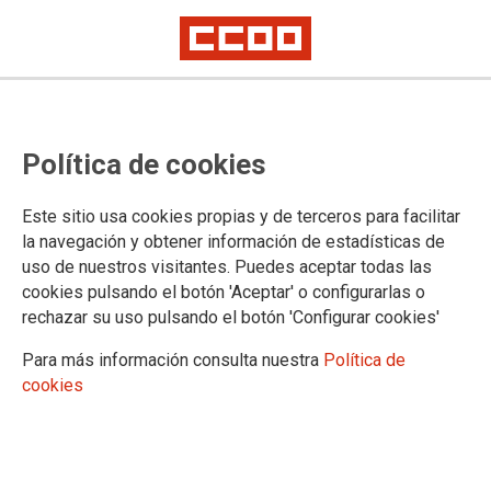
CCOO DE INDUSTRIA CANARIAS
Política de cookies
DÓNDE ESTAMOS
Este sitio usa cookies propias y de terceros para facilitar
la navegación y obtener información de estadísticas de
Avenida 1º de Mayo, 21, 3º / 35002
Las Palmas de Gran
uso de nuestros visitantes. Puedes aceptar todas las
Canaria
cookies pulsando el botón 'Aceptar' o configurarlas o
Teléfono: 928 44 75 28
rechazar su uso pulsando el botón 'Configurar cookies'
Calle Méndez Núñez, 84, 10 /
Santa Cruz de Tenerife
Para más información consulta nuestra
Política de
Teléfono 922 604725
cookies
https://industria.ccoo.es/Canarias