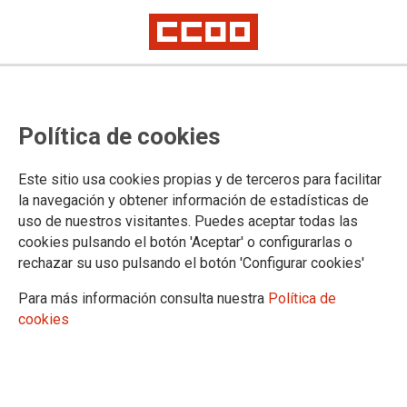
19/02/2026 |
CCOO de Industria
Se constituye la mesa que negociará el Convenio
Política de cookies
del Curtido con el que CCOO quiere recuperar el
poder adquisitivo, garantizar la conciliación y
Este sitio usa cookies propias y de terceros para facilitar
mejorar derechos
la navegación y obtener información de estadísticas de
El 17 de febrero se constituyó la mesa negociadora del nuevo Convenio
uso de nuestros visitantes. Puedes aceptar todas las
Colectivo del Curtido, con la participación de CCOO de Industria. Cuenta
cookies pulsando el botón 'Aceptar' o configurarlas o
con más del 59% de la representación sindical en el sector y aporta a la
mesa cuatro personas delegadas procedentes de distintas empresas y
rechazar su uso pulsando el botón 'Configurar cookies'
provincias del ámbito del curtido.
Para más información consulta nuestra
Política de
05/02/2024 |
CCOO de Industria
cookies
La publicación de los
criterios da el pistoletazo de
salida a la negociación
colectiva de 2024