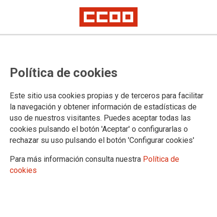
PUBLICACIONES
Política de cookies
Informes y propuestas
Coyuntura
Este sitio usa cookies propias y de terceros para facilitar
Digitalización e industria 4.0
la navegación y obtener información de estadísticas de
Estrategias industriales
uso de nuestros visitantes. Puedes aceptar todas las
Sectoriales
cookies pulsando el botón 'Aceptar' o configurarlas o
Industria manufacturera
rechazar su uso pulsando el botón 'Configurar cookies'
Aeroespacial
Agroalimentaria
Para más información consulta nuestra
Política de
Agroforestal
cookies
Automoción
Acero
Energía
Economía circular y materiales críticos