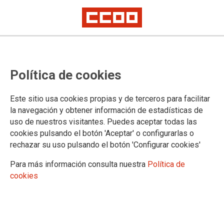
CCOO DE INDUSTRIA DE LA REGIÓN
Política de cookies
DE MURCIA
Este sitio usa cookies propias y de terceros para facilitar
C/ Alameda de San Antón, 4 / 30205
Cartagena /
Teléfono:
la navegación y obtener información de estadísticas de
968 505 536
uso de nuestros visitantes. Puedes aceptar todas las
cruiz@industria.ccoo.es
/
asaura@industria.ccoo.es
cookies pulsando el botón 'Aceptar' o configurarlas o
rechazar su uso pulsando el botón 'Configurar cookies'
c/ Corbalán, 4 / 30002
Murcia /
Teléfono: 968 216 097
mdalamo@industria.ccoo.es
/
ccampillo@industria.ccoo.es
Para más información consulta nuestra
Política de
cookies
30.03.2026
CONVENIO ESTRELLA DE LEVANTE 2025 - 2026