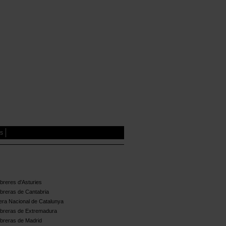
es
reres d'Asturies
breras de Cantabria
ra Nacional de Catalunya
breras de Extremadura
breras de Madrid