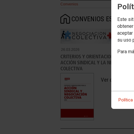
Convenios
Polí
CONVENIOS ESTATAL
Este sit
obtener
aceptar 
su uso 
26.03.2026
Para má
CRITERIOS Y ORIENTACIONES PARA 
ACCIÓN SINDICAL Y LA NEGOCIACIÓ
COLECTIVA
Ver document
Política