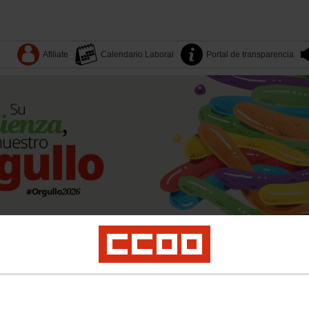
Afiliate
Calendario Laboral
Portal de transparencia
Dónde estamos
Sectores
Quiénes somos
Territorios
es
Yo Industria
Formación
Mujeres
LGTBI
Juventud
Salud laboral y medio