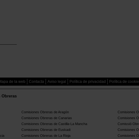
Mapa de la web
Contacta
Aviso legal
Política de privacidad
Política de cooki
s Obreras
Comisiones Obreras de Aragón
Comisiones Ob
Comisiones Obreras de Canarias
Comisiones O
Comisiones Obreras de Castilla-La Mancha
Comissió Obre
Comisiones Obreras de Euskadi
Comisiones O
cia
Comisiones Obreras de La Rioja
Comisiones O