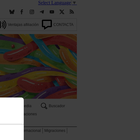
Select Language
▼
Ventajas afiliación
CONTACTA
Multimedia
Buscador
Publicaciones
 ambiente
Internacional
Migraciones