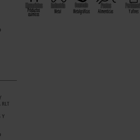
o
Y
 RLT
 Y
o