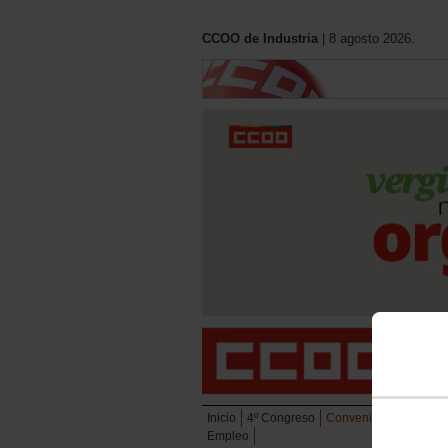
CCOO de Industria
| 8 agosto 2026.
Inicio
4º Congreso
Convenios
Eleccion
Empleo