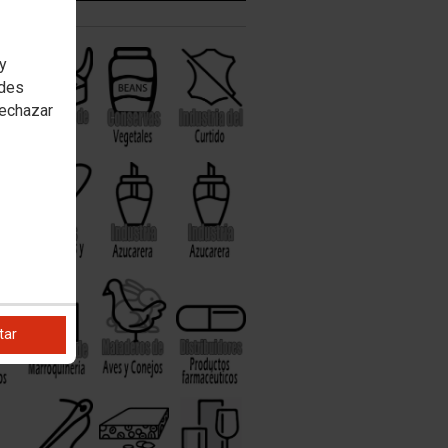
 y
edes
rechazar
tar