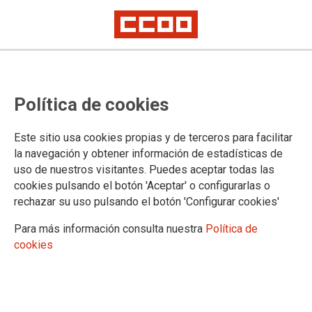
18/03/2026 |
CCOO de Industria
Se constituye la comisión negociadora del
Política de cookies
Convenio de Marroquinería: CCOO, que ostenta el
66% de la mesa, traslada a la patronal su batería
Este sitio usa cookies propias y de terceros para facilitar
de reivindicaciones
la navegación y obtener información de estadísticas de
El 17 de marzo se constituyó la mesa negociadora del nuevo Convenio
uso de nuestros visitantes. Puedes aceptar todas las
Colectivo de la Industria de la Marroquinería, Cueros Repujados y Similares
cookies pulsando el botón 'Aceptar' o configurarlas o
de Madrid, Castilla-La Mancha, La Rioja, Cantabria y las provincias de
Burgos, Segovia, Soria, Ávila, Valladolid y Palencia.
rechazar su uso pulsando el botón 'Configurar cookies'
23/01/2026 |
CCOO de Industria
Para más información consulta nuestra
Política de
Quienes trabajan en la
cookies
marroquinería y afines
respaldan por unanimidad
el acuerdo de clasificación