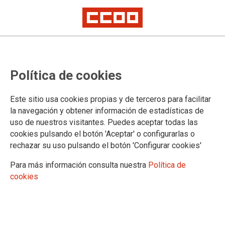
PUBLICACIONES
Política de cookies
Informes y propuestas
Coyuntura
Este sitio usa cookies propias y de terceros para facilitar
Digitalización e industria 4.0
la navegación y obtener información de estadísticas de
Estrategias industriales
uso de nuestros visitantes. Puedes aceptar todas las
Sectoriales
cookies pulsando el botón 'Aceptar' o configurarlas o
Industria manufacturera
rechazar su uso pulsando el botón 'Configurar cookies'
Aeroespacial
Agroalimentaria
Para más información consulta nuestra
Política de
Agroforestal
cookies
Automoción
Acero
Energía
Economía circular y materiales críticos