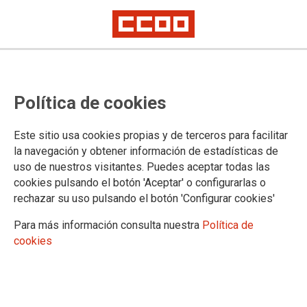
CCOO DE INDUSTRIA DE
Política de cookies
ANDALUCÍA
Este sitio usa cookies propias y de terceros para facilitar
DÓNDE ESTAMOS
la navegación y obtener información de estadísticas de
uso de nuestros visitantes. Puedes aceptar todas las
C/ Cardenal Bueno Monreal, 58, 3ª planta / 41013 Sevilla
cookies pulsando el botón 'Aceptar' o configurarlas o
Tel: 954 507 028, 954 507 029 y 954 507 040
rechazar su uso pulsando el botón 'Configurar cookies'
www.industria.ccoo.es/Andalucia
Para más información consulta nuestra
Política de
andalucia@industria.ccoo.es
cookies
@ccooand_FI