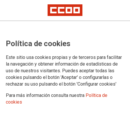
CCOO DE INDUSTRIA DE LA REGIÓN
Política de cookies
DE MURCIA
Este sitio usa cookies propias y de terceros para facilitar
C/ Alameda de San Antón, 4 / 30205
Cartagena /
Teléfono:
la navegación y obtener información de estadísticas de
968 505 536
uso de nuestros visitantes. Puedes aceptar todas las
cruiz@industria.ccoo.es
/
asaura@industria.ccoo.es
cookies pulsando el botón 'Aceptar' o configurarlas o
rechazar su uso pulsando el botón 'Configurar cookies'
c/ Corbalán, 4 / 30002
Murcia /
Teléfono: 968 216 097
mdalamo@industria.ccoo.es
/
ccampillo@industria.ccoo.es
Para más información consulta nuestra
Política de
cookies
17.07.2026
XIX COMUNICADO CONJUNTO DE LA COMISIÓN NEGOCIADORA
DEL CONVENIO DE LA SIDEROMETALÚRGICA DE LA REGIÓN DE