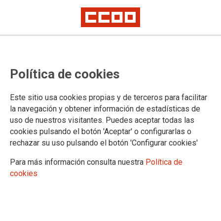
PUBLICACIONES
Política de cookies
Informes y propuestas
Coyuntura
Este sitio usa cookies propias y de terceros para facilitar
Digitalización e industria 4.0
la navegación y obtener información de estadísticas de
Estrategias industriales
uso de nuestros visitantes. Puedes aceptar todas las
Sectoriales
cookies pulsando el botón 'Aceptar' o configurarlas o
Industria manufacturera
rechazar su uso pulsando el botón 'Configurar cookies'
Aeroespacial
Agroalimentaria
Para más información consulta nuestra
Política de
Agroforestal
cookies
Automoción
Acero
Energía
Economía circular y materiales críticos