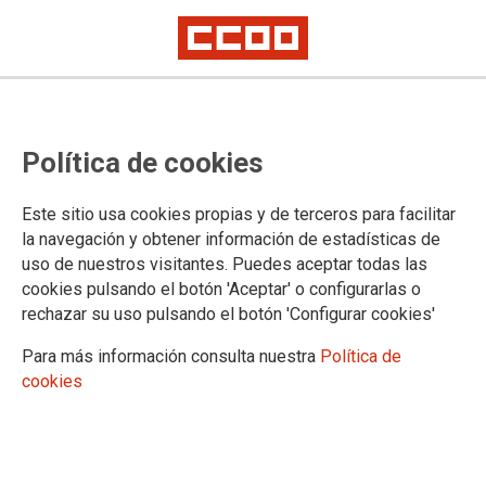
PUBLICACIONES
Política de cookies
Informes y propuestas
Coyuntura
Este sitio usa cookies propias y de terceros para facilitar
Digitalización e industria 4.0
la navegación y obtener información de estadísticas de
Estrategias industriales
uso de nuestros visitantes. Puedes aceptar todas las
Sectoriales
cookies pulsando el botón 'Aceptar' o configurarlas o
Industria manufacturera
rechazar su uso pulsando el botón 'Configurar cookies'
Aeroespacial
Agroalimentaria
Para más información consulta nuestra
Política de
Agroforestal
cookies
Automoción
Acero
Energía
Economía circular y materiales críticos