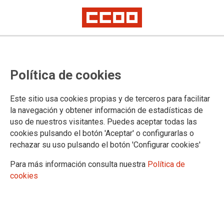
CCOO DE INDUSTRIA DE LA REGIÓN
Política de cookies
DE MURCIA
Este sitio usa cookies propias y de terceros para facilitar
C/ Alameda de San Antón, 4 / 30205
Cartagena /
Teléfono:
la navegación y obtener información de estadísticas de
968 505 536
uso de nuestros visitantes. Puedes aceptar todas las
cruiz@industria.ccoo.es
/
asaura@industria.ccoo.es
cookies pulsando el botón 'Aceptar' o configurarlas o
rechazar su uso pulsando el botón 'Configurar cookies'
c/ Corbalán, 4 / 30002
Murcia /
Teléfono: 968 216 097
mdalamo@industria.ccoo.es
/
ccampillo@industria.ccoo.es
Para más información consulta nuestra
Política de
cookies
14.04.2026
CONVENIO CONTENUR 2025-2026