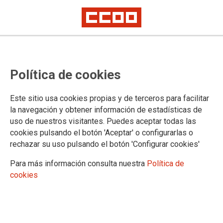
03/06/2025 |
CCOO de Industria
El TSJPV desestima la
Política de cookies
demanda de ELA y LAB por
vulneración de derechos
Este sitio usa cookies propias y de terceros para facilitar
fundamentales contra
la navegación y obtener información de estadísticas de
CONFEBASK, AVEQ KIMIKA
uso de nuestros visitantes. Puedes aceptar todas las
y las organizaciones patronales y sindicales
cookies pulsando el botón 'Aceptar' o configurarlas o
firmantes del Convenio General de la Industria
rechazar su uso pulsando el botón 'Configurar cookies'
Química
Para más información consulta nuestra
Política de
El 27 de mayo se ha dictado sentencia por la Sala de lo Social del TSJ del
cookies
País Vasco, por la que desestima la demanda de vulneración de derechos
fundamentales dirigida por los sindicatos LAB y ELA contra las
organizaciones patronales vascas del sector de químicas y la patronal
estatal FEIQUE. Como firmantes del Convenio General de la Industria
Química (CGIQ), fueron demandados CCOO y UGT, si bien UGT no
compareció en el juicio.