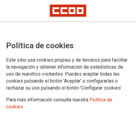
CCOO DE INDUSTRIA DE LA REGIÓN
Política de cookies
DE MURCIA
Este sitio usa cookies propias y de terceros para facilitar
C/ Alameda de San Antón, 4 / 30205
Cartagena /
Teléfono:
la navegación y obtener información de estadísticas de
968 505 536
uso de nuestros visitantes. Puedes aceptar todas las
cruiz@industria.ccoo.es
/
asaura@industria.ccoo.es
cookies pulsando el botón 'Aceptar' o configurarlas o
rechazar su uso pulsando el botón 'Configurar cookies'
c/ Corbalán, 4 / 30002
Murcia /
Teléfono: 968 216 097
mdalamo@industria.ccoo.es
/
ccampillo@industria.ccoo.es
Para más información consulta nuestra
Política de
cookies
15.01.2026
CONVENIO DE LA INDUSTRIA SIDEROMETALÚRGICA DE LA
REGIÓN DE MURCIA