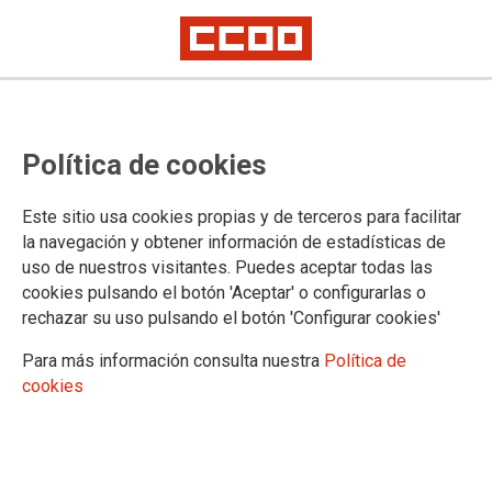
Concentración de delegados y
Política de cookies
delegadas del metal de Barcelona
en los polígonos industriales de
Este sitio usa cookies propias y de terceros para facilitar
Zona Franca y de Ca n'amat
la navegación y obtener información de estadísticas de
uso de nuestros visitantes. Puedes aceptar todas las
cookies pulsando el botón 'Aceptar' o configurarlas o
CCOO d?Indústria de Catalunya y la Federación Nacional de
rechazar su uso pulsando el botón 'Configurar cookies'
Industria de MCA-UGT han convocado a los delegados y
delegadas de las empresas del metal de la provincia de
Para más información consulta nuestra
Política de
Barcelona a una acción reivindicativa que tendrá lugar este
cookies
jueves, 3 de abril, en los polígonos industriales de Zona
Franca y de Ca n'amat, en Abrera.
02/04/2014. Barcelona