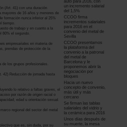
auto para 2016, con
un incremento salarial
ón (Art. 41) con una duración
del 1,5%
a mayores de 16 años y menores de
CCOO firma
e formación nunca inferior al 25%
incrementos salariales
el tiempo.
para 2016 en el
uesto de trabajo y en cuanto a la
convenio del metal de
del 80% el segundo.
Sevilla
CCOO presentamos
ones empresariales en materia de
la plataforma del
as, prendas de protección de la
convenio a la patronal
del metal de
Barcelona y le
 de los grupos profesionales.
proponemos abrir la
negociación por
rt. 42) Reducción de jornada hasta
bloques
Hacia un nuevo
concepto de convenio,
uyendo lo relativo a faltas graves, el
más útil y más
acoso por razón de origen racial o
cercano
capacidad, edad u orientación sexual.
Se firman las tablas
salariales del vidrio y
arco regional del sector del metal
la cerámica para 2016
Unos días después de
su muerte, la mesa
lectivo que es, sin duda, por su