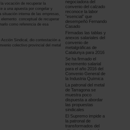
negociadora del
 la vocación de recuperar la
convenio del calzado
nte a una apuesta por congelar y
reconoce la labor
la situación interna de las empresas,
"esencial" que
o elemento conceptual de recuperar
desempeñó Fernando
minarlo como referencia de esa
Casado
Firmadas las tablas y
anexos salariales del
Acción Sindical, dio contestación a
convenio de
venio colectivo provincial del metal
metalgráficas de
Catalunya para 2016
Se ha firmado el
incremento salarial
para el año 2016 del
Convenio General de
la Industria Química
La patronal del metal
de Tarragona se
muestra poco
dispuesta a abordar
las propuestas
sindicales
El Supremo impide a
la patronal de
transformados del