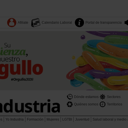
Afiliate
Calendario Laboral
Portal de transparencia
Dónde estamos
Sectores
Quiénes somos
Territorios
es
Yo Industria
Formación
Mujeres
LGTBI
Juventud
Salud laboral y medio