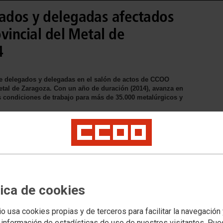
ados y delegadas afectados
vincial del Metal de
4
de delegados y delegadas en el salón de actos de CCOO
etal de Zaragoza. Con un año de duración (2014), avanza en
 condiciones de trabajo para más de 35.000 metalúrgicos y
gula las condiciones laborales y
metalúrgicas de Zaragoza. La
mejorarlas ha podido dar salida a un
tica de cookies
retaria Gral. de la federacion
mejoras que en el nuevo articulado
io usa cookies propias y de terceros para facilitar la navegación
 información de estadísticas de uso de nuestros visitantes. Pu