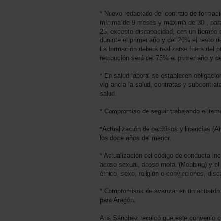
* Nuevo redactado del contrato de formaci
mínima de 9 meses y máxima de 30 , par
25, excepto discapacidad, con un tiempo d
durante el primer año y del 20% el resto d
La formación deberá realizarse fuera del p
retribución será del 75% el primer año y 
* En salud laboral se establecen obligaci
vigilancia la salud, contratas y subcontrat
salud.
* Compromiso de seguir trabajando el tema
*Actualización de permisos y licencias (A
los doce años del menor.
* Actualización del código de conducta incl
acoso sexual, acoso moral (Mobbing) y el 
étnico, sexo, religión o convicciones, dis
* Compromisos de avanzar en un acuerdo m
para Aragón.
Ana Sánchez recalcó que este convenio co