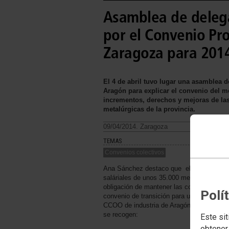
Asamblea de deleg
por el Convenio Pro
Zaragoza para 201
El 4 de abril tuvo lugar una asamblea 
Aragón para explicar el convenio del m
incrementos, derechos y mejoras de las
metalúrgicas de la provincia.
09/04/2014. Zaragoza
TEMAS
Convenios colectivos
Ana Sánchez destaco que el Convenio, re
saláriales de unos 35.000 metalúrgicos y 
obligación de mantener las condiciones y 
Polí
convenio de transición para un año. La Sec
CCOO de industria de Aragón destaco las 
se recogen:
Este sit
obtener