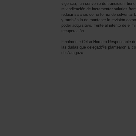
vigencia, un convenio de transición, tiene
reivindicación de incrementar salarios fre
reducir salarios como forma de solventar 
y también la de mantener la revisión com
poder adquisitivo, frente al intento de eli
recuperación.
Finalmente Celso Hornero Responsable de 
las dudas que delegad@s plantearon al con
de Zaragoza.