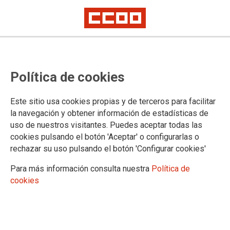
FEIQUE rechaza el primer bloque
Política de cookies
de propuestas de CCOO y UGT
sobre el convenio de la industria
Este sitio usa cookies propias y de terceros para facilitar
química
la navegación y obtener información de estadísticas de
uso de nuestros visitantes. Puedes aceptar todas las
cookies pulsando el botón 'Aceptar' o configurarlas o
En la quinta reunión de la mesa negociadora del Convenio
rechazar su uso pulsando el botón 'Configurar cookies'
General de la Industria Química la patronal se negó
rotundamente a abordar una parte importante de las
Para más información consulta nuestra
Política de
cuestiones que CCOO y UGT habían puesto sobre la mesa.
cookies
Rechazó negociar sobre las cláusulas irregulares o
adicionales de los contratos, la subcontratación, la
externalización de actividades y la subrogación. FEIQUE
también declinó la posibilidad de limitar el uso de las