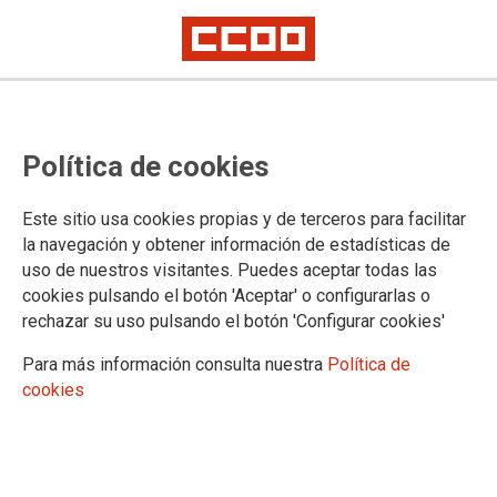
Se publica en el BOE la revisión
Política de cookies
salarial para 2015 del convenio de
estaciones de servicio
Este sitio usa cookies propias y de terceros para facilitar
la navegación y obtener información de estadísticas de
Boletín Oficial del Estado Número 49, Jueves 26 de febrero de 2015 -
uso de nuestros visitantes. Puedes aceptar todas las
Sec. III. Pág. 17719
cookies pulsando el botón 'Aceptar' o configurarlas o
El Boletín Oficial del Estado ha publicado el Acta de la
rechazar su uso pulsando el botón 'Configurar cookies'
Comisión Mixta de Interpretación y Seguimiento del convenio
estatal de estaciones de servicio, que suscribieron CCOO de
Para más información consulta nuestra
Política de
Industria, FITAG-UGT y AEVECAR y que recoge el
cookies
incremento salarial previsto para este año.
26/02/2015. Madrid
TEMAS