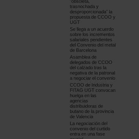
"obsoleta,
trasnochada y
desproporcionada" la
propuesta de CCOO y
UGT
Se llega a un acuerdo
sobre los incrementos
salariales pendientes
del Convenio del metal
de Barcelona
Asamblea de
delegados de CCOO
del calzado tras la
negativa de la patronal
a negociar el convenio
CCOO de Industria y
FITAG UGT convocan
huelga en las
agencias
distribuidoras de
butano de la provincia
de Valencia
La negociación del
convenio del curtido
entra en una fase