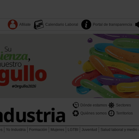
Afiliate
Calendario Laboral
Portal de transparencia
Dónde estamos
Sectores
Quiénes somos
Territorios
es
Yo Industria
Formación
Mujeres
LGTBI
Juventud
Salud laboral y medio