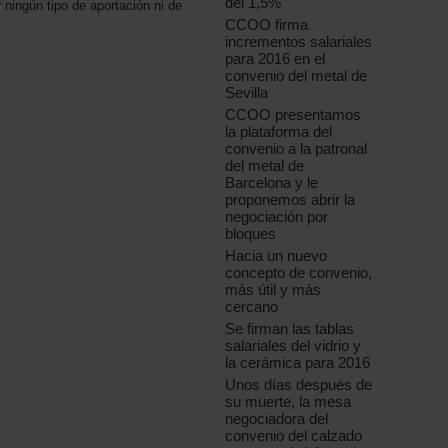
del 1,5%
 ningún tipo de aportación ni de
CCOO firma
incrementos salariales
para 2016 en el
convenio del metal de
Sevilla
CCOO presentamos
la plataforma del
convenio a la patronal
del metal de
Barcelona y le
proponemos abrir la
negociación por
bloques
Hacia un nuevo
concepto de convenio,
más útil y más
cercano
Se firman las tablas
salariales del vidrio y
la cerámica para 2016
Unos días después de
su muerte, la mesa
negociadora del
convenio del calzado