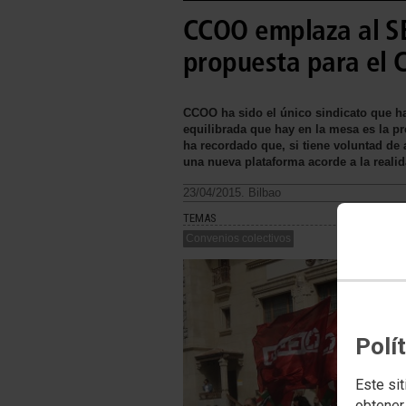
CCOO emplaza al S
propuesta para el 
CCOO ha sido el único sindicato que ha
equilibrada que hay en la mesa es la 
ha recordado que, si tiene voluntad de
una nueva plataforma acorde a la realid
23/04/2015. Bilbao
TEMAS
Convenios colectivos
Polí
Este sit
obtener