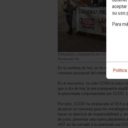
aceptar 
su uso 
Para má
Delegados y delegadas de CCOO Industria fr
Provincial YA!
En la mañana de hoy se ha reunido nueva
Política
convenio provincial del metal de Araba.
En el encuentro, ha sido CCOO el único s
que a día de hoy la única propuesta equil
la presentada conjuntamente por CCOO, 
Por esto, CCOO ha emplazado al SEA a qu
alcanzar un convenio para los metalúrgic
hacer un ejercicio de responsabilidad y, e
de junio, presentar una nueva plataforma a
UGT se ha sumado a lo planteado por CC