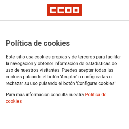
CCOO gana las elecciones
Política de cookies
sindicales en Zanini Auto Group
Este sitio usa cookies propias y de terceros para facilitar
CCOO ha ganado las elecciones sindicales en Zanini Auto
la navegación y obtener información de estadísticas de
Group, de Parets del Vallés, donde ha dado la vuelta a los
uso de nuestros visitantes. Puedes aceptar todas las
resultados y ha conseguido la mayoría absoluta del comité de
cookies pulsando el botón 'Aceptar' o configurarlas o
empresa. CCOO ha obtenido 4 de los 5 delegados que se
rechazar su uso pulsando el botón 'Configurar cookies'
escogían, lo que queda ha sido un idependente.
Para más información consulta nuestra
Política de
23/07/2015. Barcelona
cookies
TEMAS
Elecciones sindicales
CCOO d'Indústria valora muy positivamente estos resultados, que