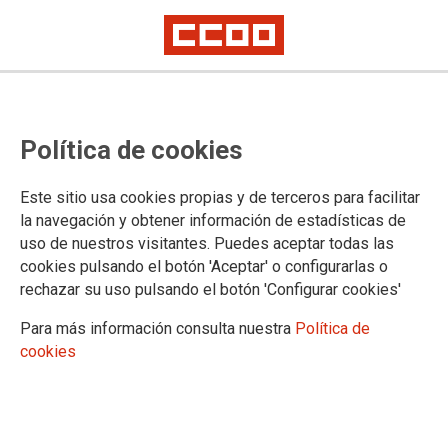
CCOO hace realidad el convenio
Política de cookies
del metal de Araba
El acuerdo alcanzado tiene una vigencia de tres años, 2015-2017 y dará
Este sitio usa cookies propias y de terceros para facilitar
carpetazo a cinco años de congelación salarial.
la navegación y obtener información de estadísticas de
uso de nuestros visitantes. Puedes aceptar todas las
CCOO pone en valor el nuevo convenio del metal de Araba
cookies pulsando el botón 'Aceptar' o configurarlas o
ya que será la herramienta para mejorar las condiciones
rechazar su uso pulsando el botón 'Configurar cookies'
laborales en las empresas y dará cobertura a los jóvenes,
mujeres y a las y los trabajadores expulsados del mercado
Para más información consulta nuestra
Política de
laboral.
cookies
02/12/2015. Bilbao
TEMAS
Convenios colectivos