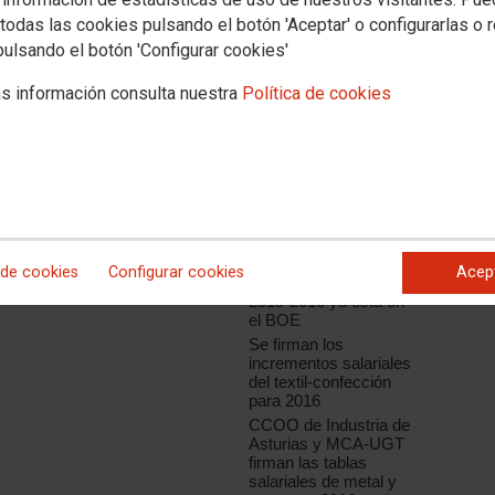
todas las cookies pulsando el botón 'Aceptar' o configurarlas o 
pulsando el botón 'Configurar cookies'
s información consulta nuestra
Política de cookies
esencia de Salva López y Daniel
Noticias relacionadas
tenido normativo del convenio
CCOO y UGT
actica para los delegados y
presentan a la patronal
aís Valenciano.
la plataforma sindical
conjunta del convenio
a firma del AENC, tendrá una
del metal de Girona
se realizaran reuniones
El Convenio de
creción de algunos de sus aspectos
 de cookies
Configurar cookies
Acep
Perfumería y Afines
2015-2016 ya está en
el BOE
Se firman los
incrementos salariales
del textil-confección
para 2016
CCOO de Industria de
Asturias y MCA-UGT
firman las tablas
salariales de metal y