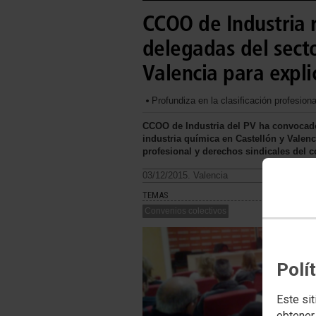
CCOO de Industria 
delegadas del secto
Valencia para expli
Profundiza en la clasificación profesion
CCOO de Industria del PV ha convocado 
industria química en Castellón y Valenc
profesional y derechos sindicales del 
03/12/2015. Valencia
TEMAS
Convenios colectivos
Polí
Este sit
obtener