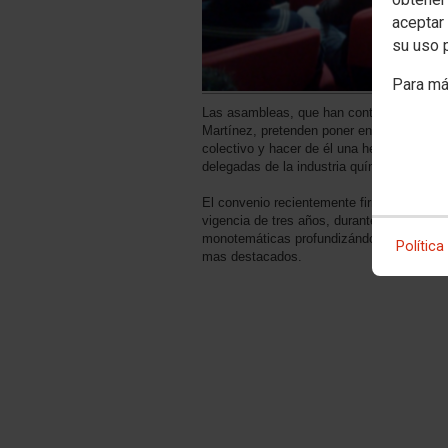
aceptar 
su uso 
Para má
Las asambleas, que han contado con la pr
Martínez, pretenden poner en valor el con
colectivo y hacer de él una herramienta pr
delegadas de la industria química en el P
El convenio recientemente firmado, tras l
vigencia de tres años, durante los cuales 
monotemáticas profundizándose en la con
Política
mas destacados.