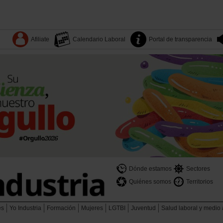
Afiliate
Calendario Laboral
Portal de transparencia
Dónde estamos
Sectores
Quiénes somos
Territorios
es
Yo Industria
Formación
Mujeres
LGTBI
Juventud
Salud laboral y medio