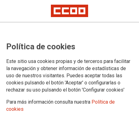
Exigiendo derechos, volveremos a
Política de cookies
ganar
Artículo de Fernando Lezcano, secretario de Organización y
Este sitio usa cookies propias y de terceros para facilitar
Comunicación de CCOO
la navegación y obtener información de estadísticas de
uso de nuestros visitantes. Puedes aceptar todas las
EXIGE TUS DERECHOS, es el lema elegido por CCOO para
cookies pulsando el botón 'Aceptar' o configurarlas o
estas elecciones. Unos derechos, que primero el gobierno de
rechazar su uso pulsando el botón 'Configurar cookies'
Zapatero, y de manera decisiva el gobierno de Mariano
Rajoy, han convertido en papel mojado, especialmente tras la
Para más información consulta nuestra
Política de
reforma laboral de marzo de 2012, al asestar un duro golpe a
cookies
la arquitectura del derecho del trabajo que habíamos
consolidado desde la transición democrática.
12/12/2014.
TEMAS