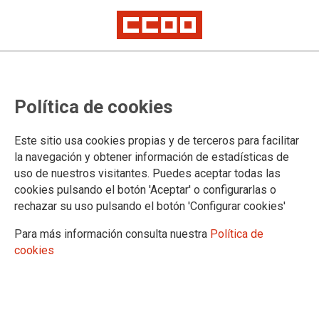
O se mueven o nos movemos
Política de cookies
Comunicado nº 8 de la negociación del Convenio General de la Industria
Química
Este sitio usa cookies propias y de terceros para facilitar
El 24 de mayo tuvo lugar la octava reunión de la comisión
la navegación y obtener información de estadísticas de
negociadora del XIX Convenio General de la Industria
uso de nuestros visitantes. Puedes aceptar todas las
Química. En ella se evidenció una distancia importante entre
cookies pulsando el botón 'Aceptar' o configurarlas o
la propuesta de FEIQUE y la nuestra en materia salarial.
rechazar su uso pulsando el botón 'Configurar cookies'
25/05/2018. CCOO de Industria
Para más información consulta nuestra
Política de
TEMAS
cookies
Convenios colectivos
Nuestra propuesta se concreta con un incremento del 3% anual
con una cláusula de actualización a finales de los años 2018, 2019