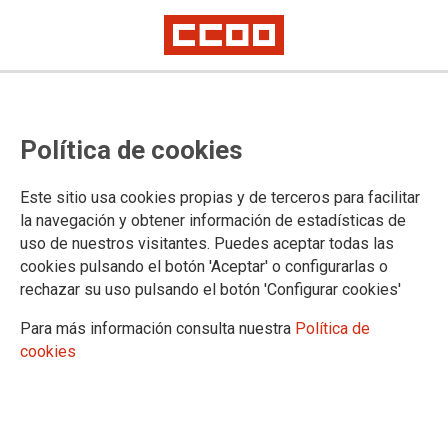
Jornada de trabajo sobre riesgos
Política de cookies
psicosociales en Bilbao
Este sitio usa cookies propias y de terceros para facilitar
En el marco del programa "More dialogue + less stress =
la navegación y obtener información de estadísticas de
improved quality of work" promovido por el sindicato FZZ
uso de nuestros visitantes. Puedes aceptar todas las
Metalowcy de Polonia y en el que CCOO de Industria
cookies pulsando el botón 'Aceptar' o configurarlas o
participa como colaborador, delegados de Euskadi,
rechazar su uso pulsando el botón 'Configurar cookies'
Cantabria, Asturias y Galicia han mantenido esta mañana en
Bilbao una jornada de trabajo.
Para más información consulta nuestra
Política de
cookies
23/02/2016. Bilbao
TEMAS
Sostenibilidad
Salud laboral