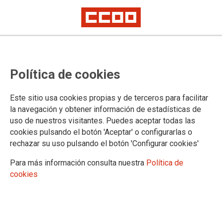
Luc Triangle, nuevo secretario
Política de cookies
general de industriAll
Su candidatura ha sido respaldada por el 99% de los 750 delegados y
Este sitio usa cookies propias y de terceros para facilitar
delegadas de toda Europa que participan en el congreso que se celebra
la navegación y obtener información de estadísticas de
en Madrid
uso de nuestros visitantes. Puedes aceptar todas las
El II Congreso de industriAll European Trade Union se está
cookies pulsando el botón 'Aceptar' o configurarlas o
celebrando en Madrid del 7 al 9 de junio. Participan más de
rechazar su uso pulsando el botón 'Configurar cookies'
750 delegados sindicales de 38 países europeos. Esta
Para más información consulta nuestra
Política de
mañana el congreso ha elegido al nuevo equipo de dirección
cookies
para el periodo 2016-2020, que estará liderado por el belga
Luc Triangle, nuevo secretario general. Le acompañarán
Benoit Géris, Sylvain Lefebvre, Luis Ángel Colunga y Michael
Vassiliadis.