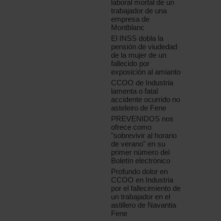
laboral mortal de un
trabajador de una
empresa de
Montblanc
El INSS dobla la
pensión de viudedad
de la mujer de un
fallecido por
exposición al amianto
CCOO de Industria
lamenta o fatal
accidente ocurrido no
asteleiro de Fene
PREVENIDOS nos
ofrece como
"sobrevivir al horario
de verano" en su
primer número del
Boletín electrónico
Profundo dolor en
CCOO en Industria
por el fallecimiento de
un trabajador en el
astillero de Navantia
Fene