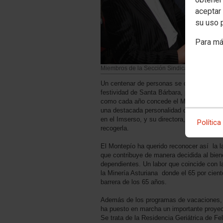
aceptar 
su uso 
Para má
Miembros de la Sección Sindical de CCOO 
Un centenar de personas se congregaron 
festividad de Santa Bárbara, para asistir 
como cada año concede el Montepío y Mutu
una destacada personalidad o institución. 
en el Imserso, y su directora, la asturian
Política
recogerla.
El Montepío ha querido reconocer así la l
que contribuye de manera decidida al bie
dependientes. Un labor que coincide con l
la Minería Asturiana donde el 65 por cient
barrera de los 65 años.
Además de los programas de vacaciones, 
ha puesto en marcha un importante proyec
Se trata de la Residencia Geriátrica de Fe