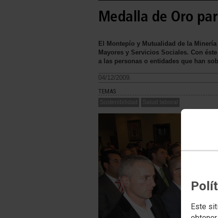
Medalla de Oro par
El Montepío y Mutualidad de la Minería
Mayores y Servicios Sociales. Con éste
a las personas o entidades que han sob
04/12/2009.
TEMAS
Sostenibilidad
Salud laboral
Polí
Este sit
obtener