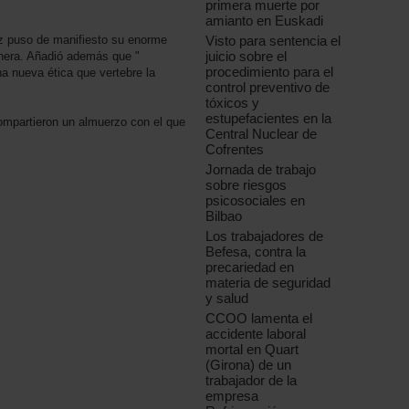
primera muerte por
amianto en Euskadi
Visto para sentencia el
ez puso de manifiesto su enorme
juicio sobre el
inera. Añadió además que "
procedimiento para el
a nueva ética que vertebre la
control preventivo de
tóxicos y
estupefacientes en la
 compartieron un almuerzo con el que
Central Nuclear de
Cofrentes
Jornada de trabajo
sobre riesgos
psicosociales en
Bilbao
Los trabajadores de
Befesa, contra la
precariedad en
materia de seguridad
y salud
CCOO lamenta el
accidente laboral
mortal en Quart
(Girona) de un
trabajador de la
empresa