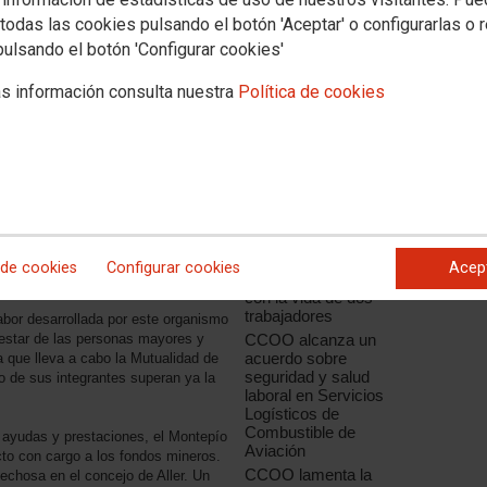
todas las cookies pulsando el botón 'Aceptar' o configurarlas o 
Noticias relacionadas
pulsando el botón 'Configurar cookies'
"Ni un muerto más en
el trabajo"
s información consulta nuestra
Política de cookies
CCOO de Industria de
Castilla y León
lamenta la muerte de
en Hunosa
un trabajador en una
nave de productos
hoy en Oviedo, como motivo de la
auxiliares de Michelín
a la entrega de la Medalla de Oro, que
alidad de la Minería Asturiana a
CCOO de Industria
del PV lamenta el fatal
En esta edición, el galardón recayó
accidente de Biocom
a Pilar Rodríguez fue la encargada de
 de cookies
Configurar cookies
Acep
Energía, que acabó
con la vida de dos
trabajadores
abor desarrollada por este organismo
CCOO alcanza un
nestar de las personas mayores y
acuerdo sobre
a que lleva a cabo la Mutualidad de
seguridad y salud
o de sus integrantes superan ya la
laboral en Servicios
Logísticos de
Combustible de
ayudas y prestaciones, el Montepío
Aviación
to con cargo a los fondos mineros.
CCOO lamenta la
lechosa en el concejo de Aller. Un