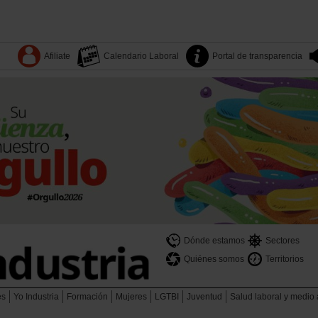
Afiliate
Calendario Laboral
Portal de transparencia
Dónde estamos
Sectores
Quiénes somos
Territorios
es
Yo Industria
Formación
Mujeres
LGTBI
Juventud
Salud laboral y medio