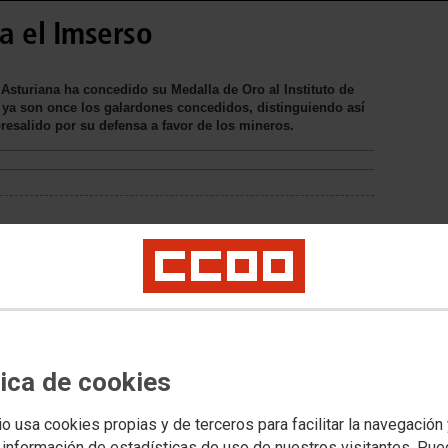
a el Imserso
 Asturiana ha concedido su Medalla de Oro al Instituto de
 ya son once los galardones concedidos, distinguiendo así
resalido por su defensa a favor de los mineros.
tica de cookies
io usa cookies propias y de terceros para facilitar la navegación
 información de estadísticas de uso de nuestros visitantes. Pu