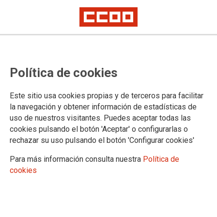
La Federación de Industria de País
Política de cookies
Valencia lamenta el accidente
mortal ocurrido en Arcelor Mittal
Este sitio usa cookies propias y de terceros para facilitar
Sagunto
la navegación y obtener información de estadísticas de
uso de nuestros visitantes. Puedes aceptar todas las
cookies pulsando el botón 'Aceptar' o configurarlas o
El trabajador fallecido, que contaba con una gran
rechazar su uso pulsando el botón 'Configurar cookies'
experiencia, realizaba trabajos de ajustes en una de las
maquinas. La plantilla realizará un paro de 24 horas desde
Para más información consulta nuestra
Política de
hoy a las seis de la tarde.
cookies
07/01/2010.
TEMAS
Sostenibilidad
Salud laboral