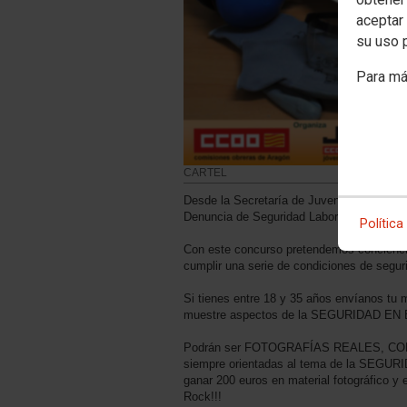
aceptar 
su uso 
Para má
CARTEL
Desde la Secretaría de Juventud hemos o
Denuncia de Seguridad Laboral.
Política
Con este concurso pretendemos conciencia
cumplir una serie de condiciones de seguri
Si tienes entre 18 y 35 años envíanos tu me
muestre aspectos de la SEGURIDAD E
Podrán ser FOTOGRAFÍAS REALES, CO
siempre orientadas al tema de la SEG
ganar 200 euros en material fotográfico y 
Rock!!!