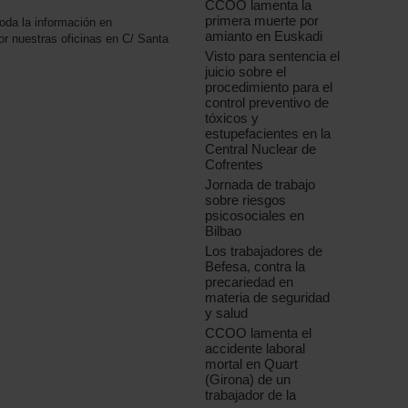
CCOO lamenta la
primera muerte por
oda la información en
amianto en Euskadi
r nuestras oficinas en C/ Santa
Visto para sentencia el
juicio sobre el
procedimiento para el
control preventivo de
tóxicos y
estupefacientes en la
Central Nuclear de
Cofrentes
Jornada de trabajo
sobre riesgos
psicosociales en
Bilbao
Los trabajadores de
Befesa, contra la
precariedad en
materia de seguridad
y salud
CCOO lamenta el
accidente laboral
mortal en Quart
(Girona) de un
trabajador de la