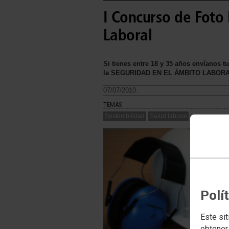
I Concurso de Foto
Laboral
Si tienes entre 18 y 35 años envíanos t
la SEGURIDAD EN EL ÁMBITO LABOR
07/07/2010.
TEMAS
Sostenibilidad
Salud laboral
Polí
Este sit
obtener