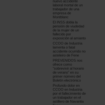
nuevo accidente
laboral mortal de un
trabajador de una
empresa de
Montblanc
El INSS dobla la
pensión de viudedad
de la mujer de un
fallecido por
exposición al amianto
CCOO de Industria
lamenta o fatal
accidente ocurrido no
asteleiro de Fene
PREVENIDOS nos
ofrece como
"sobrevivir al horario
de verano" en su
primer número del
Boletín electrónico
Profundo dolor en
CCOO en Industria
por el fallecimiento de
un trabajador en el
astillero de Navantia