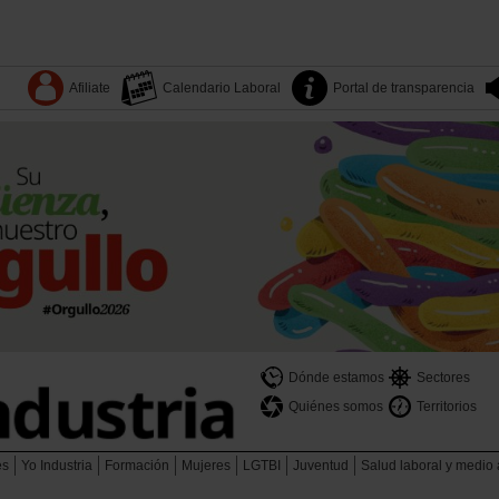
Afiliate
Calendario Laboral
Portal de transparencia
Dónde estamos
Sectores
Quiénes somos
Territorios
es
Yo Industria
Formación
Mujeres
LGTBI
Juventud
Salud laboral y medio