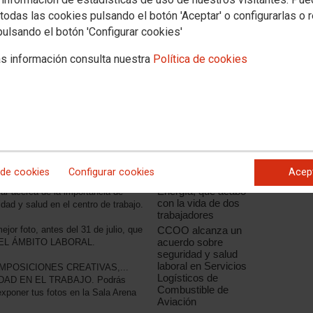
todas las cookies pulsando el botón 'Aceptar' o configurarlas o 
pulsando el botón 'Configurar cookies'
Noticias relacionadas
"Ni un muerto más en
s información consulta nuestra
Política de cookies
el trabajo"
CCOO de Industria de
Castilla y León
lamenta la muerte de
un trabajador en una
nave de productos
auxiliares de Michelín
rganizado el I Concurso de Foto
CCOO de Industria
del PV lamenta el fatal
 de cookies
Configurar cookies
Acep
accidente de Biocom
Energía, que acabó
r acerca de la importancia de
con la vida de dos
dad y salud en el centro de trabajo.
trabajadores
jor foto, antes del 31 de julio, que
CCOO alcanza un
acuerdo sobre
N EL ÁMBITO LABORAL.
seguridad y salud
laboral en Servicios
MPOSICIONES CREATIVAS,...
Logísticos de
URIDAD EN EL TRABAJO. Podrás
Combustible de
exponer tus fotos en la Sala Arena
Aviación