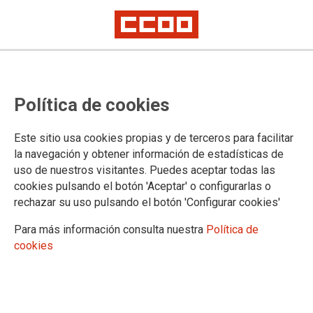
Muere por amianto un trabajador
Política de cookies
dos semanas después de que
ArcelorMittal Olaberria fuese
Este sitio usa cookies propias y de terceros para facilitar
condenada
la navegación y obtener información de estadísticas de
uso de nuestros visitantes. Puedes aceptar todas las
cookies pulsando el botón 'Aceptar' o configurarlas o
(Donostia/07.03.11) La Justicia condenaba el pasado 15 de
rechazar su uso pulsando el botón 'Configurar cookies'
febrero a la empresa a pagar casi 240.000 euros en concepto
de daños y perjuicios al operario, que falleció ayer por un
Para más información consulta nuestra
Política de
mesotelioma
cookies
07/03/2011.
TEMAS
Sostenibilidad
Salud laboral