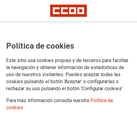
Industria de CCOO recuerda que,
Política de cookies
con el regreso de los trabajadores
al tajo, debe garantizarse la
Este sitio usa cookies propias y de terceros para facilitar
seguridad de las minas
la navegación y obtener información de estadísticas de
uso de nuestros visitantes. Puedes aceptar todas las
Durante los próximos días las centrales sindicales diseñarán un nuevo
cookies pulsando el botón 'Aceptar' o configurarlas o
calendario de movilizaciones
rechazar su uso pulsando el botón 'Configurar cookies'
En septiembre, las protestas se retomarán con la misma intensidad
Para más información consulta nuestra
Política de
Los trabajadores y las trabajadoras de la minería del carbón
cookies
han vuelto a los tajos al concluir la huelga indefinida con la
que durante 65 días han exigido un futuro para el sector. La
Federación de Industria de CCOO recuerda a empresarios,
técnicos, comités, delegados y trabajadores que hay que
extremar al máximo las medidas de seguridad para evitar que