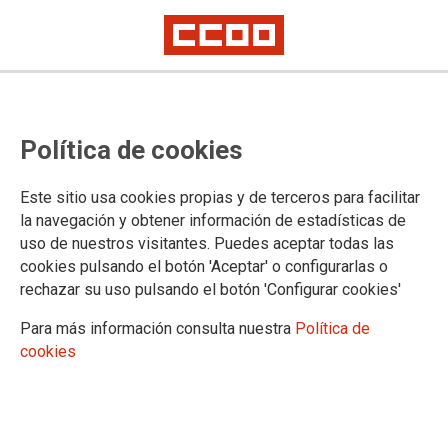
CCOO muestra su más profundo
Política de cookies
dolor por la muerte de su
delegado, accidentado el 23 de
Este sitio usa cookies propias y de terceros para facilitar
enero en Reny Picot
la navegación y obtener información de estadísticas de
uso de nuestros visitantes. Puedes aceptar todas las
cookies pulsando el botón 'Aceptar' o configurarlas o
Los compañeros y compañeras del trabajador fallecido ayer,
rechazar su uso pulsando el botón 'Configurar cookies'
tras el terrible accidente del pasado 23 de enero, se
concentrarán el jueves, 7 de febrero, en las instalaciones de
Para más información consulta nuestra
Política de
la factoría en Anleo, Navia, en señal de duelo y para exigir
cookies
mayor seguridad en el trabajo.
01/02/2013. Navia
TEMAS