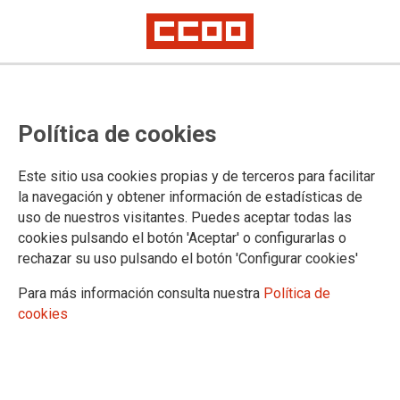
Outro día de loito na industria
Política de cookies
galega
Este sitio usa cookies propias y de terceros para facilitar
Perante os dous accidentes laborais ocorridos no día de
la navegación y obtener información de estadísticas de
anter, a Federación de Industria de CCOO de Galicia traslada
uso de nuestros visitantes. Puedes aceptar todas las
a súa condolencia á familia do traballador falecido na Central
cookies pulsando el botón 'Aceptar' o configurarlas o
Térmica de Sabón (A Coruña) e confía na pronta
rechazar su uso pulsando el botón 'Configurar cookies'
recuperación do operario ferido en accidente laboral de
Navantia Ferrol.
Para más información consulta nuestra
Política de
cookies
05/04/2013. Ferrol
TEMAS
Sostenibilidad
Salud laboral
De novo foi unha semana tráxica en Galicia en materia de