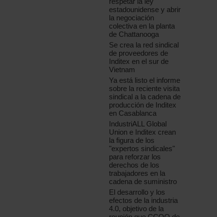
respetar la ley
estadounidense y abrir
la negociación
colectiva en la planta
de Chattanooga
Se crea la red sindical
de proveedores de
Inditex en el sur de
Vietnam
Ya está listo el informe
sobre la reciente visita
sindical a la cadena de
producción de Inditex
en Casablanca
IndustriALL Global
Union e Inditex crean
la figura de los
"expertos sindicales"
para reforzar los
derechos de los
trabajadores en la
cadena de suministro
El desarrollo y los
efectos de la industria
4.0, objetivo de la
reunión que CCOO de