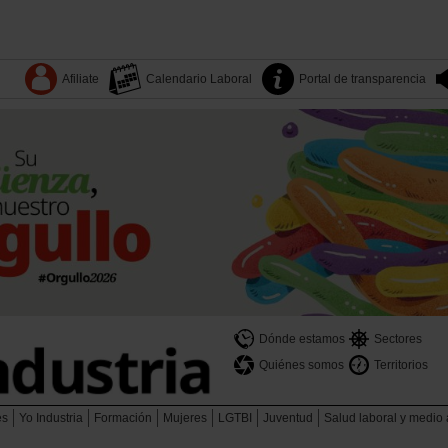
Afiliate
Calendario Laboral
Portal de transparencia
Dónde estamos
Sectores
Quiénes somos
Territorios
es
Yo Industria
Formación
Mujeres
LGTBI
Juventud
Salud laboral y medio