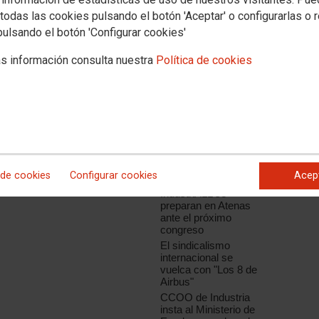
s participantes mantendrán reuniones
todas las cookies pulsando el botón 'Aceptar' o configurarlas o 
pulsando el botón 'Configurar cookies'
s información consulta nuestra
Política de cookies
Noticias relacionadas
CCOO se aproxima a
la industria del textil, la
confección y la piel de
la cadena de
producción de Inditex
en la India
Los sindicatos del sur
 de cookies
Configurar cookies
Acep
de Europa afiliados a
IndustriALL se
preparan en Atenas
ante el próximo
congreso
El sindicalismo
internacional se
vuelca con "Los 8 de
Airbus"
CCOO de Industria
insta al Ministerio de