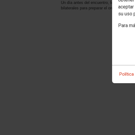
Un día antes del encuentro, los sindicato
aceptar 
bilaterales para preparar el orden del día.
su uso 
Para má
Política