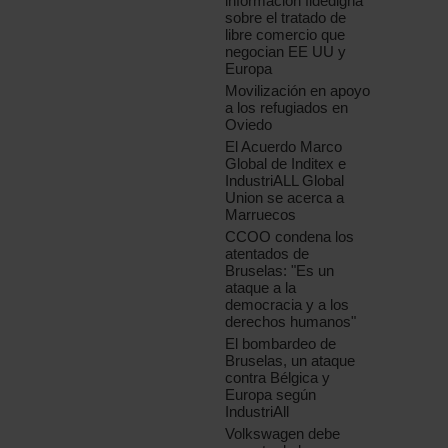
información fidedigna
sobre el tratado de
libre comercio que
negocian EE UU y
Europa
Movilización en apoyo
a los refugiados en
Oviedo
El Acuerdo Marco
Global de Inditex e
IndustriALL Global
Union se acerca a
Marruecos
CCOO condena los
atentados de
Bruselas: "Es un
ataque a la
democracia y a los
derechos humanos"
El bombardeo de
Bruselas, un ataque
contra Bélgica y
Europa según
IndustriAll
Volkswagen debe