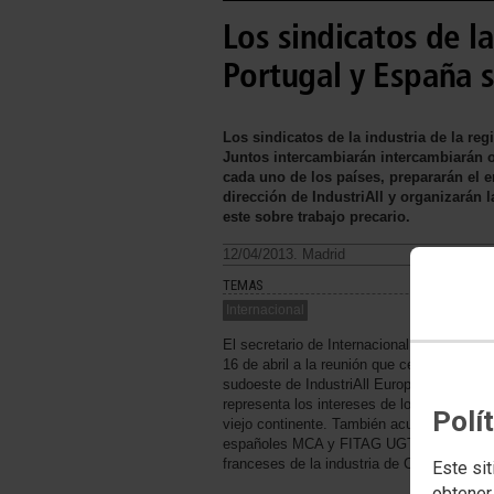
Los sindicatos de la
Portugal y España s
Los sindicatos de la industria de la re
Juntos intercambiarán intercambiarán o
cada uno de los países, prepararán el 
dirección de IndustriAll y organizarán
este sobre trabajo precario.
12/04/2013. Madrid
TEMAS
Internacional
El secretario de Internacional de la Feder
16 de abril a la reunión que celebrarán en 
sudoeste de IndustriAll European Trade Un
representa los intereses de los trabajadore
Polí
viejo continente. También acudirán al enc
españoles MCA y FITAG UGT, del portugu
franceses de la industria de CFDT, CGT,
Este sit
obtener