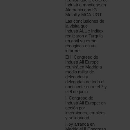
Industria mantiene en
Alemania con IG
Metall y MCA-UGT
Las conclusiones de
la visita que
IndustriALL e Inditex
realizaron a Turquía
en abril ya están
recogidas en un
informe
El II Congreso de
IndustriAll Europe
reunirá en Madrid a
medio millar de
delegados y
delegadas de todo el
continente entre el 7 y
el 9 de junio
II Congreso de
IndustriAll Europe: en
acción por
inversiones, empleos
y solidaridad
Hoy arranca en
Madrid el II Congreso