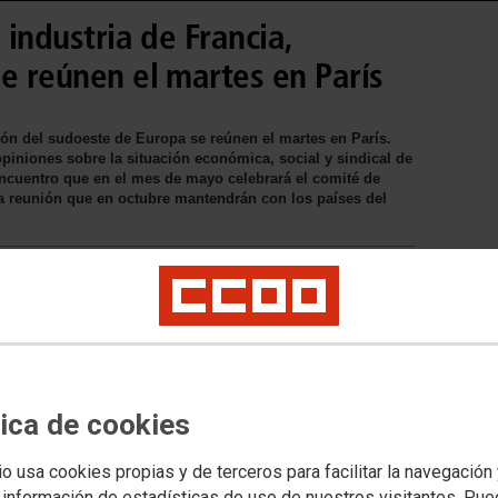
 industria de Francia,
e reúnen el martes en París
gión del sudoeste de Europa se reúnen el martes en París.
piniones sobre la situación económica, social y sindical de
encuentro que en el mes de mayo celebrará el comité de
 la reunión que en octubre mantendrán con los países del
ación de Industria de CCOO asiste el
París los países de la región del
ion, la organización sindical que
s y trabajadoras de la industria del
tica de cookies
uentro delegaciones de los sindicatos
és del metal de CGTP y de los
 FO, CGC y CFTC.
io usa cookies propias y de terceros para facilitar la navegación
 información de estadísticas de uso de nuestros visitantes. Pu