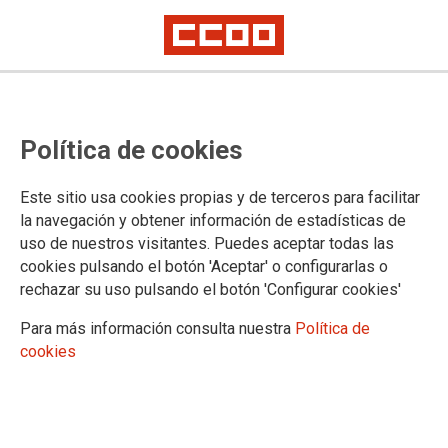
El Grupo de Trabajo de Igualdad
Política de cookies
de Oportunidades de industriAll
trabaja por la mejora de las
Este sitio usa cookies propias y de terceros para facilitar
condiciones laborales de las
la navegación y obtener información de estadísticas de
uso de nuestros visitantes. Puedes aceptar todas las
trabajadoras del sector
cookies pulsando el botón 'Aceptar' o configurarlas o
rechazar su uso pulsando el botón 'Configurar cookies'
La brecha salarial entre mujeres y hombres alcanza en algunos casos
hasta el 30%
Para más información consulta nuestra
Política de
cookies
CCOO de Industria participó ayer en la reunión del Grupo de
Trabajo de Igualdad de Oportunidades de industriAll
European Trade Union. En ella se debatieron asuntos que
permitirán la mejora de las condiciones de vida y laborales de
las trabajadoras y trabajadores de los sectores industriales