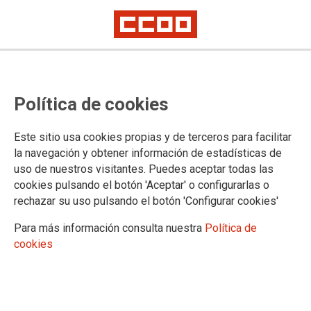
Por primera vez en la historia de
Política de cookies
la central nuclear de Almaraz, no
se produjo ningún accidente
Este sitio usa cookies propias y de terceros para facilitar
laboral durante la última recarga
la navegación y obtener información de estadísticas de
uso de nuestros visitantes. Puedes aceptar todas las
Para CCOO de Industria, lo que sucedió en las instalaciones el pasado
cookies pulsando el botón 'Aceptar' o configurarlas o
verano confirma que el trabajo coordinado entre la empresa principal y
rechazar su uso pulsando el botón 'Configurar cookies'
las contratas da resultados
Para más información consulta nuestra
Política de
CCOO está de enhorabuena. Acaba de saber que, por
cookies
primera vez en la historia de la central nuclear de Almaraz, la
recarga de las instalaciones se cerró sin que se produjera
accidente laboral alguno. Este hecho viene a confirmar lo que
este sindicato ya sabía: el trabajo coordinado de los servicios
de prevención de la empresa con los comités de salud laboral