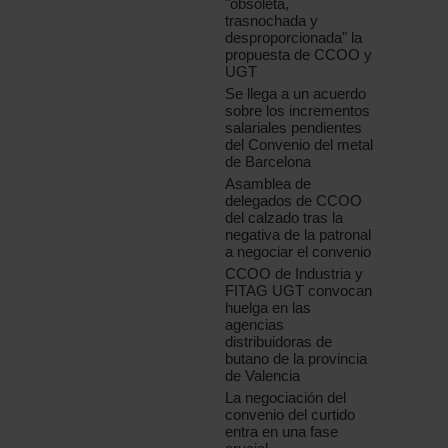
"obsoleta,
trasnochada y
desproporcionada" la
propuesta de CCOO y
UGT
Se llega a un acuerdo
sobre los incrementos
salariales pendientes
del Convenio del metal
de Barcelona
Asamblea de
delegados de CCOO
del calzado tras la
negativa de la patronal
a negociar el convenio
CCOO de Industria y
FITAG UGT convocan
huelga en las
agencias
distribuidoras de
butano de la provincia
de Valencia
La negociación del
convenio del curtido
entra en una fase