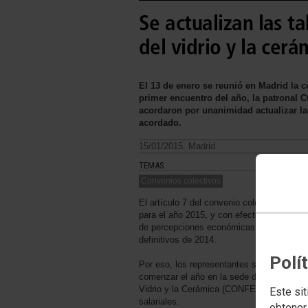
Se actualizan las ta
del vidrio y la cer
El 13 de enero se reunió en Madrid la c
primer encuentro del año, la patrona
acordaron por unanimidad actualizar la
acordado.
15/01/2015. Madrid
TEMAS
Convenios colectivos
El artículo 7 del convenio colectivo del vi
para el año 2015, y con efectos desde el 1 
de percepciones económicas se increment
definitivos de 2014.
Polí
Por eso, los representantes sindicales y 
comenzar el año en la sede de la Confede
Vidrio y la Cerámica (CONFEVICEX) en Mad
Este sit
salariales.
obtener