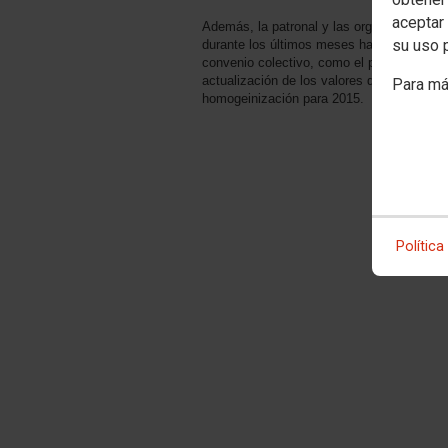
aceptar 
Además, la patronal y las organizaciones 
su uso 
durante los últimos meses han ido llegando
convenio colectivo, como el plan de igual
actualización de los valores de referencia 
Para má
homogeinización para 2015.
Política