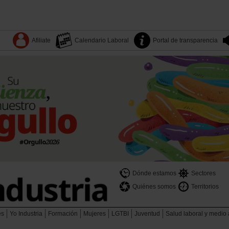
Afiliate
Calendario Laboral
Portal de transparencia
Dónde estamos
Sectores
Quiénes somos
Territorios
es
Yo Industria
Formación
Mujeres
LGTBI
Juventud
Salud laboral y medio