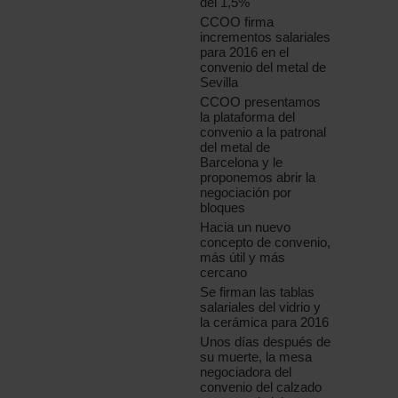
del 1,5%
CCOO firma
incrementos salariales
para 2016 en el
convenio del metal de
Sevilla
CCOO presentamos
la plataforma del
convenio a la patronal
del metal de
Barcelona y le
proponemos abrir la
negociación por
bloques
Hacia un nuevo
concepto de convenio,
más útil y más
cercano
Se firman las tablas
salariales del vidrio y
la cerámica para 2016
Unos días después de
su muerte, la mesa
negociadora del
convenio del calzado