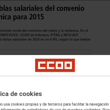
blas salariales del convenio
ámica para 2015
omisión mixta del convenio del vidrio y la cerámica. En el
l CONFEVICEX, CCOO de Industria, FITAG y MCA-UGT
s tablas salariales de 2015 en un 0,4%, según lo que habían
drio y la cerámica establece que,
de enero, la tabla salarial y el resto
arán en un 0,4% sobre los valores
tica de cookies
empresariales se reunieron nada más
ración Empresarial Española del
rid para actualizar las tablas
io usa cookies propias y de terceros para facilitar la navegación
 información de estadísticas de uso de nuestros visitantes. Pu