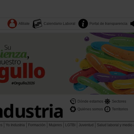
Afiliate
Calendario Laboral
Portal de transparencia
Dónde estamos
Sectores
Quiénes somos
Territorios
es
Yo Industria
Formación
Mujeres
LGTBI
Juventud
Salud laboral y medio