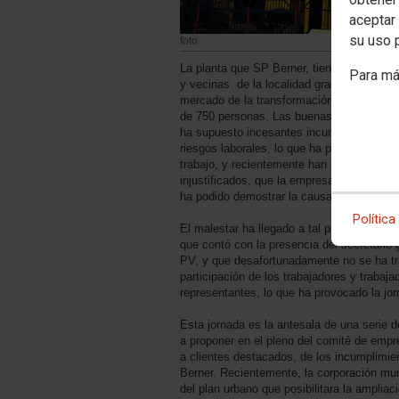
aceptar 
su uso 
foto
La planta que SP Berner, tiene en Aldaia 
Para má
y vecinas de la localidad gracias a la exc
mercado de la transformación de plástico
de 750 personas. Las buenas expectativas,
ha supuesto incesantes incumplimientos r
riesgos laborales, lo que ha provocado mul
trabajo, y recientemente han acumulado 
injustificados, que la empresa ha reconoc
ha podido demostrar la causa que los ha o
Política
El malestar ha llegado a tal punto, que 
que contó con la presencia del secretario
PV, y que desafortunadamente no se ha tr
participación de los trabajadores y trabaj
representantes, lo que ha provocado la jor
Esta jornada es la antesala de una seri
a proponer en el pleno del comité de empre
a clientes destacados, de los incumplimie
Berner. Recientemente, la corporación mun
del plan urbano que posibilitara la ampliaci