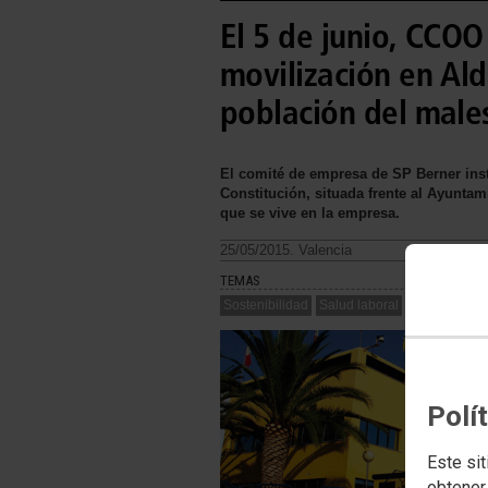
El 5 de junio, CCO
movilización en Ald
población del males
El comité de empresa de SP Berner insta
Constitución, situada frente al Ayuntam
que se vive en la empresa.
25/05/2015. Valencia
TEMAS
Sostenibilidad
Salud laboral
Polí
Este sit
obtener