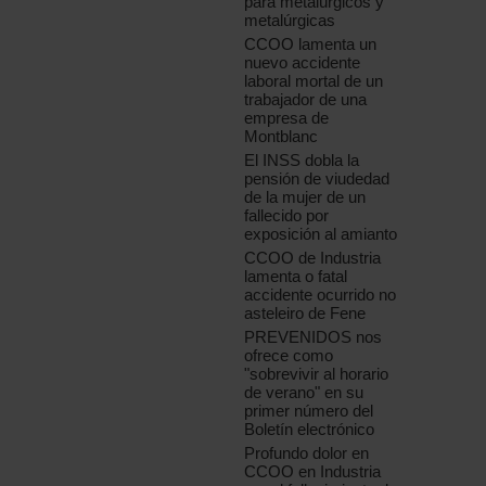
para metalúrgicos y
metalúrgicas
CCOO lamenta un
nuevo accidente
laboral mortal de un
trabajador de una
empresa de
Montblanc
El INSS dobla la
pensión de viudedad
de la mujer de un
fallecido por
exposición al amianto
CCOO de Industria
lamenta o fatal
accidente ocurrido no
asteleiro de Fene
PREVENIDOS nos
ofrece como
"sobrevivir al horario
de verano" en su
primer número del
Boletín electrónico
Profundo dolor en
CCOO en Industria