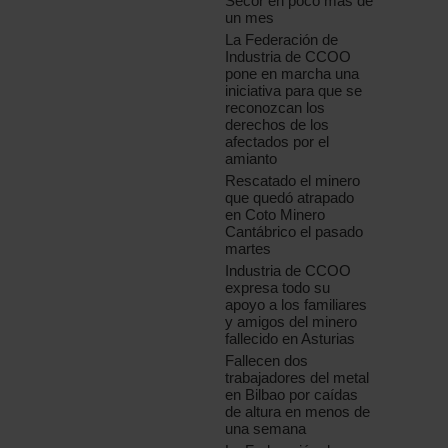
Secor en poco más de
un mes
La Federación de
Industria de CCOO
pone en marcha una
iniciativa para que se
reconozcan los
derechos de los
afectados por el
amianto
Rescatado el minero
que quedó atrapado
en Coto Minero
Cantábrico el pasado
martes
Industria de CCOO
expresa todo su
apoyo a los familiares
y amigos del minero
fallecido en Asturias
Fallecen dos
trabajadores del metal
en Bilbao por caídas
de altura en menos de
una semana