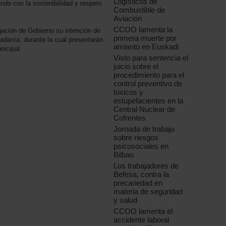
Logísticos de
do con la sostenibilidad y respeto
Combustible de
Aviación
CCOO lamenta la
ión de Gobierno su intención de
primera muerte por
dadanía, durante la cual presentarán
amianto en Euskadi
nicipal.
Visto para sentencia el
juicio sobre el
procedimiento para el
control preventivo de
tóxicos y
estupefacientes en la
Central Nuclear de
Cofrentes
Jornada de trabajo
sobre riesgos
psicosociales en
Bilbao
Los trabajadores de
Befesa, contra la
precariedad en
materia de seguridad
y salud
CCOO lamenta el
accidente laboral