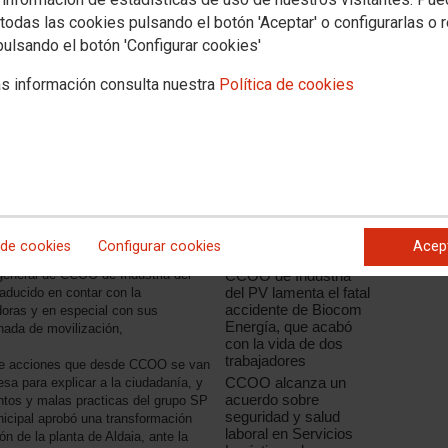
todas las cookies pulsando el botón 'Aceptar' o configurarlas o 
pulsando el botón 'Configurar cookies'
da empleo a gran cantidad de vecinos
s información consulta nuestra
Política de cookies
elente posición que tiene en el
Noticias relacionadas
s, ocupando en la actualidad a mas
"Ni un muerto más en
 en relación a la carga de trabajo
el trabajo"
elacionados con la prevención de
titud de visitas de la inspección de
CCOO de Industria de
demandas por los despidos
Castilla y León
lamenta la muerte de
ido de forma improcedente ya que no
un trabajador en una
riginado.
nave de productos
 de cookies
Configurar cookies
Acep
auxiliares de Michelín
hace unas semanas hubo una reunión
 general de CCOO de Industria del
CCOO de Industria
del PV lamenta el fatal
aducido en contar con la
accidente de Biocom
adoras y en especial con sus
Energía, que acabó
nada de movilización,
con la vida de dos
trabajadores
e de acciones que desde CCOO se van
CCOO alcanza un
sa para explicar a la ciudadanía, y
acuerdo sobre
ntos y malas practicas del grupo SP
seguridad y salud
icipal aprobó una transformación
laboral en Servicios
ón de la planta de Aldaia, ante la