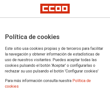
Kontuz! Silikosia visita mañana
Política de cookies
Iurreta para continuar con la
campaña informativa de CCOO
Este sitio usa cookies propias y de terceros para facilitar
la navegación y obtener información de estadísticas de
uso de nuestros visitantes. Puedes aceptar todas las
Mañana jueves 22 de octubre a las 18:00 horas en la Kultur
cookies pulsando el botón 'Aceptar' o configurarlas o
Etxea de Iurreta, CCOO celebrará una charla coloquio con
rechazar su uso pulsando el botón 'Configurar cookies'
personas afectadas por amianto y silicosis. Se trata de una
convocatoria abierta a todos los y las vecinas de
Para más información consulta nuestra
Política de
Durangaldea que podrán escuchar de primera voz todo lo
cookies
que acontece respecto a estas enfermedades.
21/10/2015. Bilbao
TEMAS
Sostenibilidad
Salud laboral