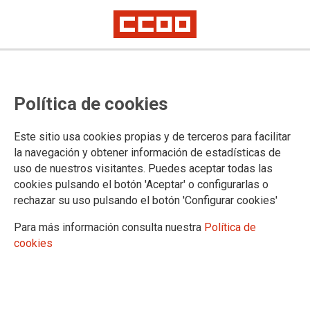
CCOO del PV sienta de nuevo en el
Política de cookies
banquillo a Unión Naval de
Valencia por incumplir el
Este sitio usa cookies propias y de terceros para facilitar
protocolo acordado por
la navegación y obtener información de estadísticas de
uso de nuestros visitantes. Puedes aceptar todas las
afecciones derivadas del amianto
cookies pulsando el botón 'Aceptar' o configurarlas o
con cuatro trabajadores
rechazar su uso pulsando el botón 'Configurar cookies'
Para más información consulta nuestra
Política de
cookies
Hoy se ha celebrado en el Palacio de Justicia de Valencia el
juicio contra Unión Naval de Valencia por romper el protocolo
acordado por afecciones derivadas del amianto que la
empresa aceptó en la sentencia de conformidad dictada en
septiembre de 2009.