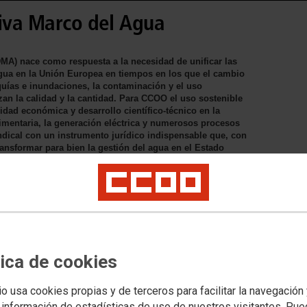
tiva Marco del Agua
MA) nace como respuesta a la necesidad de unificar las
agua en la Unión Europea en tiempos en los que el cambio
uías e inundaciones, la contaminación y el uso
zan la calidad y la cantidad. Para CCOO el uso sostenible
vidad económica y desarrollo científico-técnico en la
alimentaria, la generación eléctrica y numerosos procesos
ndical con un instrumento jurídico indispensable que, con
ransformar para bien la gestión del agua en el Estado
iciembre de 2000.
tica de cookies
io usa cookies propias y de terceros para facilitar la navegación
 información de estadísticas de uso de nuestros visitantes. Pu