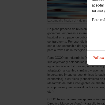
aceptar 
su uso 
Para má
La campaña finaliza el 4 de marzo. Participa
En pleno proceso de revisión de la Direct
gobiernos, empresas e intereses con la op
habitual en su papel de Lobby ante la Com
contrareforma. Por eso, distintas entidad
con el uso sostenible del agua han creado 
para a través de la recogida de firmas hac
Política
Para CCOO de Industria la Directiva Mar
sus objetivos y calendarios porque urge av
agua desde el ámbito social, económico y 
adaptación al cambio climático y además 
importantes impactos económicos (creaci
económica), científicos (conocimiento de 
(desarrollo de redes inteligentes de abaste
(compromiso y responsabilidad ciudadana,
etc.).
CCOO te anima para que apoyes voluntar
Directiva Marco del Agua". Para ello tendr