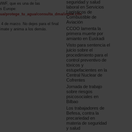
seguridad y salud
n WWF, que es una de las
laboral en Servicios
rs Europe:
Logísticos de
gua/protege_tu_agua/consulta_dma/index.cfm
Combustible de
Aviación
4 de marzo. No dejes para el final
CCOO lamenta la
nímate y anima a los demás.
primera muerte por
amianto en Euskadi
Visto para sentencia el
juicio sobre el
procedimiento para el
control preventivo de
tóxicos y
estupefacientes en la
Central Nuclear de
Cofrentes
Jornada de trabajo
sobre riesgos
psicosociales en
Bilbao
Los trabajadores de
Befesa, contra la
precariedad en
materia de seguridad
y salud