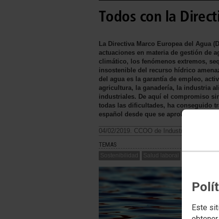
Todos con la Direc
La Directiva Marco Europea del Agua (D
actuaciones en materia de gestión de 
climático, los fenómenos extremos, seq
insostenible del recurso hídrico amena
del agua es la garantía de empleo, acti
agricultura, la ganadería, la industria 
industriales. De aquí el compromiso si
todas las dificultades, ha conseguido t
español desde que se aprobó el 22 de d
04/02/2019. CCOO de Industria
TEMAS
Sostenibilidad
Salud laboral
Polí
Este sit
obtener