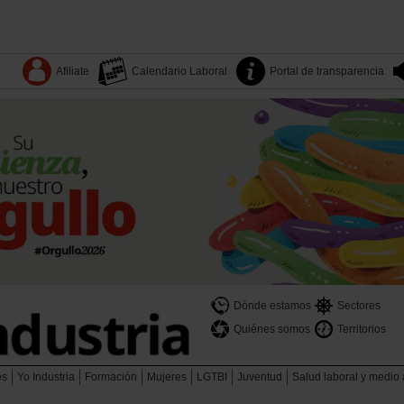
Afiliate
Calendario Laboral
Portal de transparencia
Dónde estamos
Sectores
Quiénes somos
Territorios
es
Yo Industria
Formación
Mujeres
LGTBI
Juventud
Salud laboral y medio