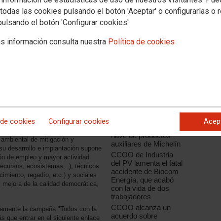
todas las cookies pulsando el botón 'Aceptar' o configurarlas o 
pulsando el botón 'Configurar cookies'
s información consulta nuestra
Política de cookies
iva Marco del Agua, un grupo de
Noticias relacionadas
acidad y falta de transparencia
isión Europea patrocinan un
"Ni un muerto más en
es de la sociedad civil comprometidas
el trabajo"
la coalición Living Rivers Europe
CCOO de Industria de
er frente a sus argumentos.
Castilla y León
lamenta la muerte de
 de cookies
Configurar cookies
Acep
co del Agua (DMA) debe mantener
un trabajador en una
anzar en la gestión sostenible del
nave de productos
ambiental de mitigación y
auxiliares de Michelín
su desarrollo e implantación supone
CCOO de Industria
ón de empleo y mayor actividad
del PV lamenta el fatal
recursos, ecosistemas,..), técnicos
accidente de Biocom
cimiento, regadío, etc.) y sociales
Energía, que acabó
 mejora de la calidad democrática,
con la vida de dos
trabajadores
CCOO alcanza un
iamente la campaña "Todos con la
acuerdo sobre
ás que entrar en el siguiente enlace