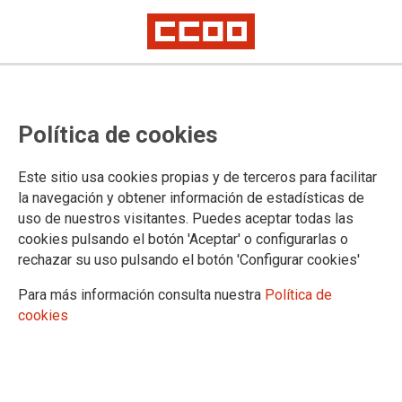
Manos a la obra con el Proyecto
Política de cookies
ITEMS
CCOO de Industria cree que el sindicato está encorsetado en acciones
Este sitio usa cookies propias y de terceros para facilitar
vinculadas a políticas defensivas. Su secretario general propone pasar a
la navegación y obtener información de estadísticas de
la propuesta
uso de nuestros visitantes. Puedes aceptar todas las
CCOO de Industria tiene dos opciones: enfrentar los
cookies pulsando el botón 'Aceptar' o configurarlas o
problemas según vayan surgiendo o desarrollar una
rechazar su uso pulsando el botón 'Configurar cookies'
estrategia propositiva. Como no se conforma con la primera
Para más información consulta nuestra
Política de
posibilidad, se ha puesto manos a la obra. Acaba de lanzar el
cookies
Proyecto ITEMS, que analizará el impacto que tendrá en la
industria la digitalización y la industria 4.0; la transición
energética y la movilidad sostenible. El pistoletazo de salida
lo dio hace unos días. Quedan por delante meses de intenso
trabajo para conseguir que las conclusiones lleguen en