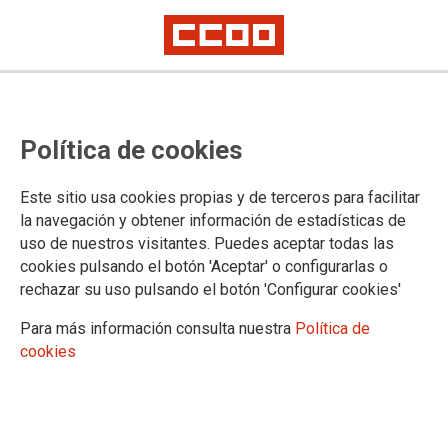
Jornada "Amianto: reconocer para
Política de cookies
prevenir"
Este sitio usa cookies propias y de terceros para facilitar
Este jueves, 12 de diciembre , CCOO de Industria de
la navegación y obtener información de estadísticas de
Cataluña, conjuntamente con CCOO de Cataluña,
uso de nuestros visitantes. Puedes aceptar todas las
organizamos la jornada "Amianto: reconocer para prevenir", a
cookies pulsando el botón 'Aceptar' o configurarlas o
la que hemos convocado delegados y delegadas del
rechazar su uso pulsando el botón 'Configurar cookies'
conjunto del territorio, con el objetivo de dar -los herramientas
para actuar sindicalmente en la detección de casos en que el
Para más información consulta nuestra
Política de
amianto afecta la salud de los trabajadores y las trabajadoras.
cookies
11/12/2019. CCOO d' Indústria Catalunya
TEMAS
Sostenibilidad
Salud laboral